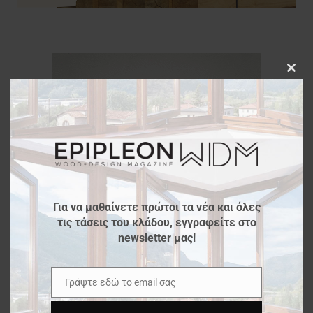
Clos
this
modu
Για να μαθαίνετε πρώτοι τα νέα και όλες
τις τάσεις του κλάδου, εγγραφείτε στο
newsletter μας!
Γράψτε εδώ το email σας
Email