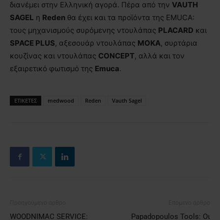
διανέμει στην Ελληνική αγορά. Πέρα από την
VAUTH
SAGEL
η
Reden
θα έχει και τα προϊόντα της EMUCA:
τους μηχανισμούς συρόμενης ντουλάπας
PLACARD
και
SPACE PLUS
, αξεσουάρ ντουλάπας
ΜΟΚΑ
, συρτάρια
κουζίνας και ντουλάπας
CONCEPT
, αλλά και τον
εξαιρετικό φωτισμό της
Emuca
.
ΕΤΙΚΕΤΕΣ
medwood
Reden
Vauth Sagel
Προηγούμενο άρθρο
Επόμενο άρθρο
WOODNIMAC SERVICE:
Papadopoulos Tools: Οι