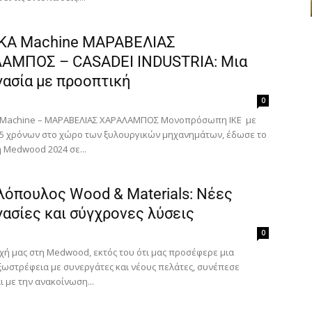
Γράψτε εδώ το email σας
ΕΓΓΡΑΦΉ
Email
ΚΑ Machine ΜΑΡΑΒΕΛΙΑΣ
ΑΜΠΟΣ – CASADEI INDUSTRIA: Μια
ασία με προοπτική
0
Ευχαριστώ, αλλά δεν ενδιαφέρομαι αυτή την στιγμή
 Machine – ΜΑΡΑΒΕΛΙΑΣ ΧΑΡΑΛΑΜΠΟΣ Μονοπρόσωπη ΙΚΕ με
35 χρόνων στο χώρο των ξυλουργικών μηχανημάτων, έδωσε το
 Medwood 2024 σε...
λόπουλος Wood & Materials: Νέες
ασίες και σύγχρονες λύσεις
0
χή μας στη Medwood, εκτός του ότι μας προσέφερε μια
εξωστρέφεια με συνεργάτες και νέους πελάτες, συνέπεσε
ι με την ανακοίνωση...