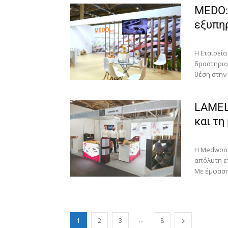
MEDO:
εξυπη
H Εταιρεία
δραστηριοπ
θέση στην 
LAMELL
και τη
Η Medwood
απόλυτη ε
Με έμφαση
...
1
2
3
8