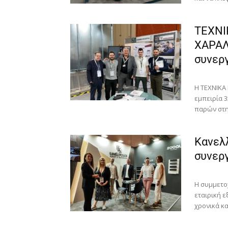
ΤΕΧΝΙ
ΧΑΡΑΛ
συνεργ
H TEXNIKA
εμπειρία 
παρών στη
Κανελ
συνεργ
Η συμμετο
εταιρική 
χρονικά κα