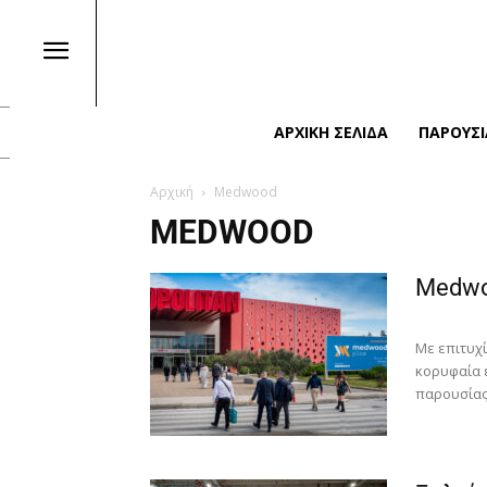
ΑΡΧΙΚΉ ΣΕΛΊΔΑ
ΠΑΡΟΥΣΙ
Αρχική
Medwood
MEDWOOD
Medwo
Με επιτυχ
κορυφαία έ
παρουσίας,