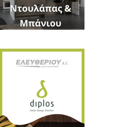
Close
this
module