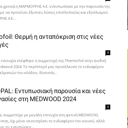
μια χρονιά η ΜΑΡΜΟΥΡΗΣ Α.Ε. εντυπωσίασε με την παρουσία της
ρε να προτείνει έξυπνες λύσεις επιπλοποιίας και εξοπλισμού.
Σ Α.Ε....
foil: Θερμή η ανταπόκριση στις νέες
γές
0
 επιτυχία στέφθηκε η συμμετοχή της Thermofoil στην Διεθνή
dwood 2024. Το περίπτερό μας προσέλκυσε το ενδιαφέρον
λματιών του κλάδου, δίνοντάς...
PAL: Εντυπωσιακή παρουσία και νέες
γασίες στη MEDWOOD 2024
Για να μαθαίνετε πρώτοι τα νέα και όλες τις τάσεις του
0
κλάδου, εγγραφείτε στο newsletter μας!
L συμμετείχε με μεγάλη επιτυχία στη φετινή MEDWOOD,
τας, όχι μόνο να κεντρίσει το ενδιαφέρον του κοινού, αλλά
ει τις εντυπώσεις....