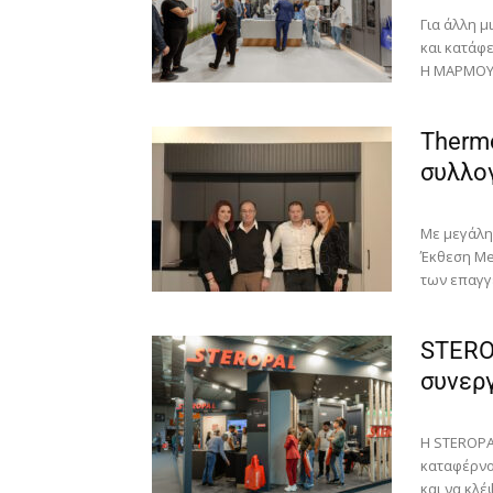
Για άλλη 
και κατάφε
Η ΜΑΡΜΟΥΡΗ
Thermo
συλλο
Με μεγάλη
Έκθεση Me
των επαγγε
STERO
συνερ
Η STEROPA
καταφέρνον
και να κλέψ