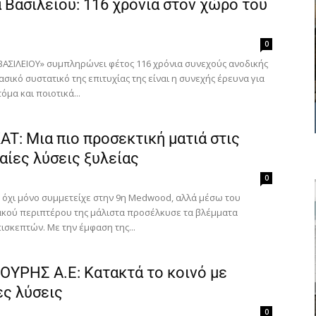
 Βασιλείου: 116 χρόνια στον χώρο του
0
 ΒΑΣΙΛΕΙΟΥ» συμπληρώνει φέτος 116 χρόνια συνεχούς ανοδικής
ασικό συστατικό της επιτυχίας της είναι η συνεχής έρευνα για
όμα και ποιοτικά...
T: Μια πιο προσεκτική ματιά στις
ίες λύσεις ξυλείας
0
 όχι μόνο συμμετείχε στην 9η Medwood, αλλά μέσω του
κού περιπτέρου της μάλιστα προσέλκυσε τα βλέμματα
ισκεπτών. Με την έμφαση της...
ΥΡΗΣ Α.Ε: Κατακτά το κοινό με
ες λύσεις
0