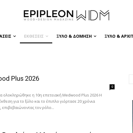
ΆΣΕΙΣ
ΕΚΘΈΣΕΙΣ
ΞΎΛΟ & ΔΌΜΗΣΗ
ΞΎΛΟ & ΑΡΧΙ
od Plus 2026
0
ία ολοκληρώθηκε η 10η επετειακή Medwood Plus 2026 Η
κθεση για το ξύλο και το έπιπλο γιόρτασε 20 χρόνια
 επιβεβαιώνοντας τον ρόλο...