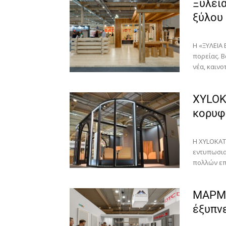
Ξυλεία
ξύλου
Η «ΞΥΛΕΙΑ
πορείας. Β
νέα, καινοτ
XYLOKA
κορυφα
Η XYLOKAT
εντυπωσια
πολλών επ
ΜΑΡΜΟ
έξυπν