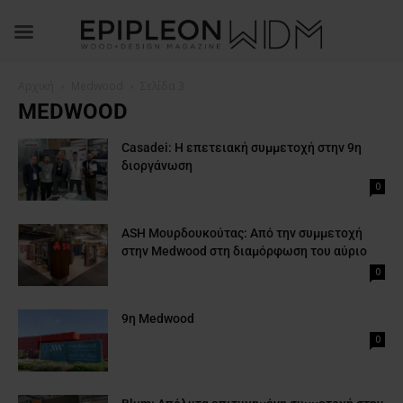
Αρχική
Medwood
Σελίδα 3
MEDWOOD
Casadei: Η επετειακή συμμετοχή στην 9η
διοργάνωση
0
ASH Μουρδουκούτας: Από την συμμετοχή
στην Medwood στη διαμόρφωση του αύριο
0
9η Medwood
0