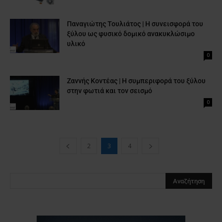
Παναγιώτης Τουλιάτος | Η συνεισφορά του
ξύλου ως φυσικό δομικό ανακυκλώσιμο
υλικό
0
Ζαννής Κοντέας | Η συμπεριφορά του ξύλου
στην φωτιά και τον σεισμό
0
2
3
4
Clos
this
modu