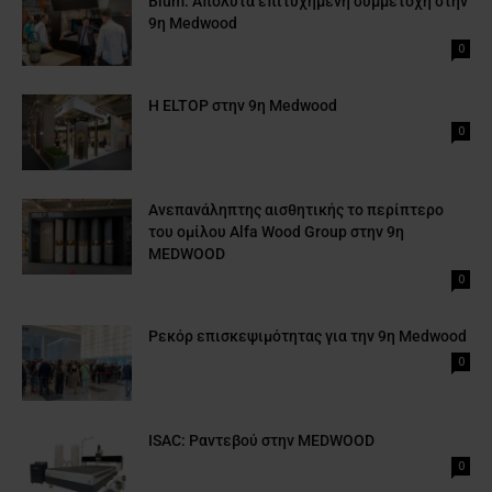
Blum: Απόλυτα επιτυχημένη συμμετοχή στην
9η Medwood
0
H ELTOP στην 9η Medwood
0
Ανεπανάληπτης αισθητικής το περίπτερο
του ομίλου Alfa Wood Group στην 9η
MEDWOOD
0
Ρεκόρ επισκεψιμότητας για την 9η Medwood
0
ISAC: Ραντεβού στην MEDWOOD
0