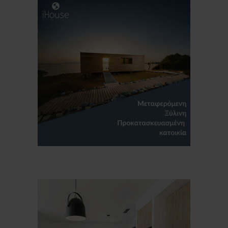
Για να μαθαίνετε πρώτοι τα νέα και όλες
τις τάσεις του κλάδου, εγγραφείτε στο
newsletter μας!
Γράψτε εδώ το email σας
Email
ΕΓΓΡΑΦΉ
Ευχαριστώ, αλλά δεν ενδιαφέρομαι αυτή την στιγμή