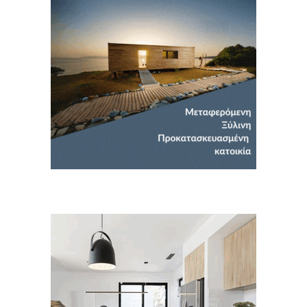
Για να μαθαίνετε πρώτοι τα νέα και όλες
τις τάσεις του κλάδου, εγγραφείτε στο
newsletter μας!
Γράψτε εδώ το email σας
Email
ΕΓΓΡΑΦΉ
Ευχαριστώ, αλλά δεν ενδιαφέρομαι αυτή την στιγμή