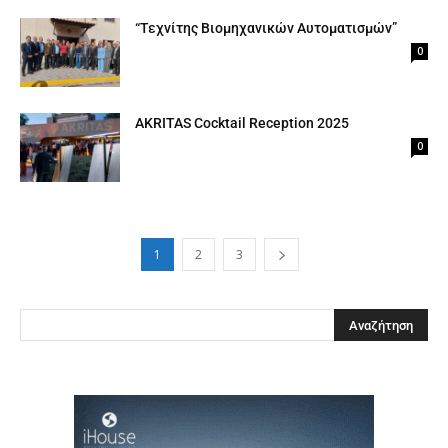
“Τεχνίτης Βιομηχανικών Αυτοματισμών”
0
AKRITAS Cocktail Reception 2025
0
1
2
3
Clos
this
modu