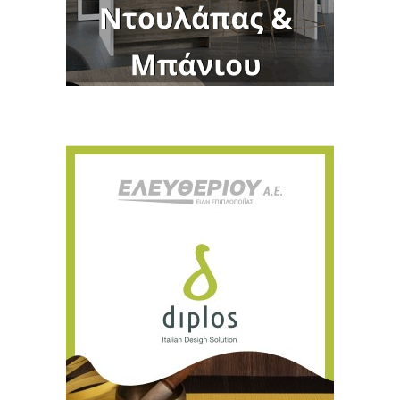
Για να μαθαίνετε πρώτοι τα νέα και όλες
τις τάσεις του κλάδου, εγγραφείτε στο
newsletter μας!
Γράψτε εδώ το email σας
Email
ΕΓΓΡΑΦΉ
Ευχαριστώ, αλλά δεν ενδιαφέρομαι αυτή την στιγμή