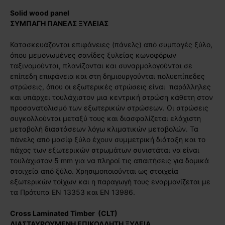
Solid wood panel
ΣΥΜΠΑΓΗ ΠΑΝΕΛΣ ΞΥΛΕΙΑΣ
Κατασκευάζονται επιφάνειες (πάνελς) από συμπαγές ξύλο,
όπου μεμονωμένες σανίδες ξυλείας κωνοφόρων
ταξινομούνται, πλανίζονται και συναρμολογούνται σε
επίπεδη επιφάνεια και στη δημιουργούνται πολυεπίπεδες
στρώσεις, όπου οι εξωτερικές στρώσεις είναι παράλληλες
και υπάρχει τουλάχιστον μια κεντρική στρώση κάθετη στον
προσανατολισμό των εξωτερικών στρώσεων. Οι στρώσεις
συγκολλούνται μεταξύ τους και διασφαλίζεται ελάχιστη
μεταβολή διαστάσεων λόγω κλιματικών μεταβολών. Τα
πάνελς από μασίφ ξύλο έχουν συμμετρική διάταξη και το
πάχος των εξωτερικών στρωμάτων συνιστάται να είναι
τουλάχιστον 5 mm για να πληροί τις απαιτήσεις για δομικά
στοιχεία από ξύλο. Χρησιμοποιούνται ως στοιχεία
εξωτερικών τοίχων και η παραγωγή τους εναρμονίζεται με
τα Πρότυπα EN 13353 και EN 13986.
Cross Laminated Timber (CLT)
ΔΙΑΣΤΑΥΡΟΥΜΕΝΗ ΕΠΙΚΟΛΛΗΤΗ ΞΥΛΕΙΑ