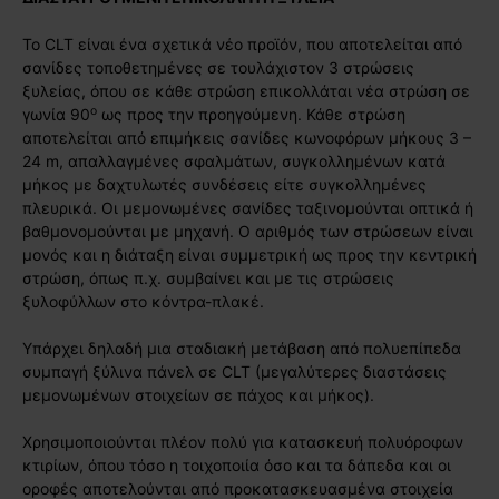
Το CLT είναι ένα σχετικά νέο προϊόν, που αποτελείται από
σανίδες τοποθετημένες σε τουλάχιστον 3 στρώσεις
ξυλείας, όπου σε κάθε στρώση επικολλάται νέα στρώση σε
ο
γωνία 90
ως προς την προηγούμενη. Κάθε στρώση
αποτελείται από επιμήκεις σανίδες κωνοφόρων μήκους 3 –
24 m, απαλλαγμένες σφαλμάτων, συγκολλημένων κατά
μήκος με δαχτυλωτές συνδέσεις είτε συγκολλημένες
πλευρικά. Οι μεμονωμένες σανίδες ταξινομούνται οπτικά ή
βαθμονομούνται με μηχανή. Ο αριθμός των στρώσεων είναι
μονός και η διάταξη είναι συμμετρική ως προς την κεντρική
στρώση, όπως π.χ. συμβαίνει και με τις στρώσεις
ξυλοφύλλων στο κόντρα-πλακέ.
Υπάρχει δηλαδή μια σταδιακή μετάβαση από πολυεπίπεδα
συμπαγή ξύλινα πάνελ σε CLT (μεγαλύτερες διαστάσεις
μεμονωμένων στοιχείων σε πάχος και μήκος).
Χρησιμοποιούνται πλέον πολύ για κατασκευή πολυόροφων
κτιρίων, όπου τόσο η τοιχοποιία όσο και τα δάπεδα και οι
οροφές αποτελούνται από προκατασκευασμένα στοιχεία