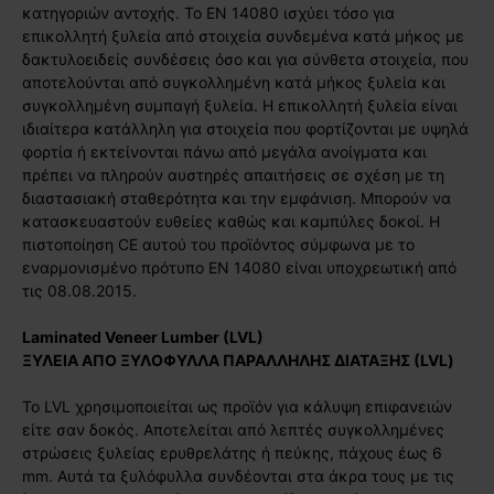
κατηγοριών αντοχής. Το ΕΝ 14080 ισχύει τόσο για
επικολλητή ξυλεία από στοιχεία συνδεμένα κατά μήκος με
δακτυλοειδείς συνδέσεις όσο και για σύνθετα στοιχεία, που
αποτελούνται από συγκολλημένη κατά μήκος ξυλεία και
συγκολλημένη συμπαγή ξυλεία. Η επικολλητή ξυλεία είναι
ιδιαίτερα κατάλληλη για στοιχεία που φορτίζονται με υψηλά
φορτία ή εκτείνονται πάνω από μεγάλα ανοίγματα και
πρέπει να πληρούν αυστηρές απαιτήσεις σε σχέση με τη
διαστασιακή σταθερότητα και την εμφάνιση. Μπορούν να
κατασκευαστούν ευθείες καθώς και καμπύλες δοκοί. Η
πιστοποίηση CE αυτού του προϊόντος σύμφωνα με το
εναρμονισμένο πρότυπο EN 14080 είναι υποχρεωτική από
τις 08.08.2015.
Laminated Veneer Lumber (LVL)
ΞΥΛΕΙΑ ΑΠΟ ΞΥΛΟΦΥΛΛΑ ΠΑΡΑΛΛΗΛHΣ ΔΙΑΤΑΞΗΣ (LVL)
Το LVL χρησιμοποιείται ως προϊόν για κάλυψη επιφανειών
είτε σαν δοκός. Αποτελείται από λεπτές συγκολλημένες
στρώσεις ξυλείας ερυθρελάτης ή πεύκης, πάχους έως 6
mm. Αυτά τα ξυλόφυλλα συνδέονται στα άκρα τους με τις