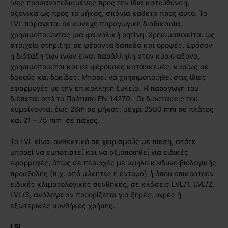
ίνες προσανατολισμένες προς την ίδια κατεύθυνση,
αξονικά ως προς το μήκος, σπάνια κάθετα προς αυτό. Το
LVL παράγεται σε συνεχή παραγωγική διαδικασία,
χρησιμοποιώντας μια φαινολική ρητίνη. Χρησιμοποιείται ως
στοιχείο στήριξης σε φέροντα δάπεδα και οροφές. Εφόσον
η διάταξη των ινών είναι παράλληλη στον κύριο άξονα,
χρησιμοποιείται και σε φέρουσες κατασκευές, κυρίως σε
δοκούς και δοκίδες. Μπορεί να χρησιμοποιηθεί στις ίδιες
εφαρμογές με την επικολλητή ξυλεία. Η παραγωγή του
διέπεται από το Πρότυπο EN 14279. Οι διαστάσεις του
κυμαίνονται έως 26m σε μήκος, μέχρι 2500 mm σε πλάτος
και 21 – 75 mm σε πάχος.
Το LVL είναι ανθεκτικό σε χειρισμούς με πίεση, οπότε
μπορεί να εμποτιστεί και να αξιοποιηθεί για ειδικές
εφαρμογές, όπως σε περιοχές με υψηλό κίνδυνο βιολογικής
προσβολής (π.χ. από μύκητες ή έντομα) ή όπου επικρατούν
ειδικές κλιματολογικές συνθήκες, σε κλάσεις LVL/1, LVL/2,
LVL/3, ανάλογα αν προορίζεται για ξηρές, υγρές ή
εξωτερικές συνθήκες χρήσης.
LSL