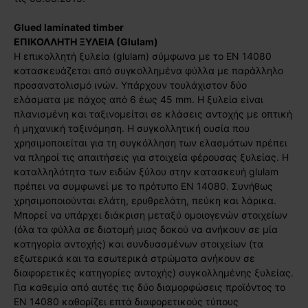
Glued laminated timber
ΕΠΙΚΟΛΛΗΤΗ ΞΥΛΕΙΑ
(Glulam)
Η επικολλητή ξυλεία (glulam) σύμφωνα με το EN 14080
κατασκευάζεται από συγκολλημένα φύλλα με παράλληλο
προσανατολισμό ινών. Υπάρχουν τουλάχιστον δύο
ελάσματα με πάχος από 6 έως 45 mm. Η ξυλεία είναι
πλανισμένη και ταξινομείται σε κλάσεις αντοχής με οπτική
ή μηχανική ταξινόμηση. Η συγκολλητική ουσία που
χρησιμοποιείται για τη συγκόλληση των ελασμάτων πρέπει
να πληροί τις απαιτήσεις για στοιχεία φέρουσας ξυλείας. Η
καταλληλότητα των ειδών ξύλου στην κατασκευή glulam
πρέπει να συμφωνεί με το πρότυπο EN 14080. Συνήθως
χρησιμοποιούνται ελάτη, ερυθρελάτη, πεύκη και λάρικα.
Μπορεί να υπάρχει διάκριση μεταξύ ομοιογενών στοιχείων
(όλα τα φύλλα σε διατομή μιας δοκού να ανήκουν σε μία
κατηγορία αντοχής) και συνδυασμένων στοιχείων (τα
εξωτερικά και τα εσωτερικά στρώματα ανήκουν σε
διαφορετικές κατηγορίες αντοχής) συγκολλημένης ξυλείας.
Για καθεμία από αυτές τις δύο διαμορφώσεις προϊόντος το
EN 14080 καθορίζει επτά διαφορετικούς τύπους