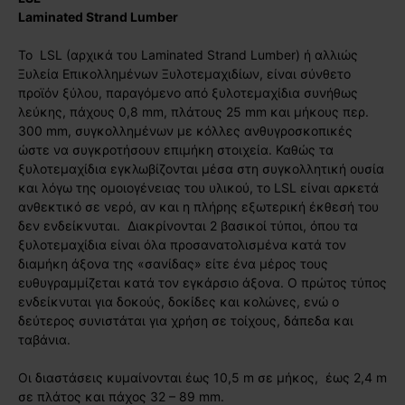
Laminated Strand Lumber
To LSL (αρχικά του Laminated Strand Lumber) ή αλλιώς
Ξυλεία Επικολλημένων Ξυλοτεμαχιδίων, είναι σύνθετο
προϊόν ξύλου, παραγόμενο από ξυλοτεμαχίδια συνήθως
λεύκης, πάχους 0,8 mm, πλάτους 25 mm και μήκους περ.
300 mm, συγκολλημένων με κόλλες ανθυγροσκοπικές
ώστε να συγκροτήσουν επιμήκη στοιχεία. Καθώς τα
ξυλοτεμαχίδια εγκλωβίζονται μέσα στη συγκολλητική ουσία
και λόγω της ομοιογένειας του υλικού, το LSL είναι αρκετά
ανθεκτικό σε νερό, αν και η πλήρης εξωτερική έκθεσή του
δεν ενδείκνυται. Διακρίνονται 2 βασικοί τύποι, όπου τα
ξυλοτεμαχίδια είναι όλα προσανατολισμένα κατά τον
διαμήκη άξονα της «σανίδας» είτε ένα μέρος τους
ευθυγραμμίζεται κατά τον εγκάρσιο άξονα. Ο πρώτος τύπος
ενδείκνυται για δοκούς, δοκίδες και κολώνες, ενώ ο
δεύτερος συνιστάται για χρήση σε τοίχους, δάπεδα και
ταβάνια.
Οι διαστάσεις κυμαίνονται έως 10,5 m σε μήκος, έως 2,4 m
σε πλάτος και πάχος 32 – 89 mm.