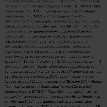
Οι ιστοί είναι κυρίως κατασκευασμένοι από ξυλοπλάκα με
στοιχεία προσανατολισμένης φοράς OSB – (OSB/3 ή OSB/4)
σύμφωνα με το EN 300 ή ξυλοπλάκες από χάρντμπορντ
σύμφωνα με το EN 622-2, σπανιότερα από λεπτό
αντικολλητό. Οι συγκολλήσεις των δοκίδων με τους ιστούς
πρέπει να πληρούν τις απαιτήσεις του EN 301 ή EN 15425.
Τα στοιχεία αυτά χρησιμοποιούνται ως δοκοί δαπέδου,
δοκοί οροφής, σπανιότερα ως κολώνες. Έχουν καλύτερη
μηχανική αντοχή και αισθητά μικρότερο βάρος από
αντίστοιχες δοκούς συμπαγούς ξυλείας. Τα υλικά, οι
διαστάσεις και οι μηχανικές ιδιότητες του προϊόντος
σχετίζονται με τον κατασκευαστή και παρέχονται στην
Ευρωπαϊκή Τεχνική Αξιολόγηση (ETA) του κατασκευαστή. Η
αντίδρασή τους στη φωτιά ταξινομείται σύμφωνα με τα
χρησιμοποιημένα υλικά, π.χ. Euroclass D / παραγωγή καπνού
s2 / φλεγόμενα σταγονίδια d0. Οι δοκοί «τύπου I» έχουν τη
δυνατότητα να λάβουν πιστοποιητικό CE μέσω ETA – «Europ.
Technical Agreement – Ευρωπαϊκή Τεχνική Συμφωνία»
(σύμφωνα με το ETAG 011 “Κατευθυντήρια γραμμή για την
ευρωπαϊκή τεχνική έγκριση ελαφρών σύνθετων δοκών και
στηλών από ξύλο”, που χρησιμοποιείται ως ευρωπαϊκό
έγγραφο αξιολόγησης (EAD) και τη σχετική πιστοποίηση CE.