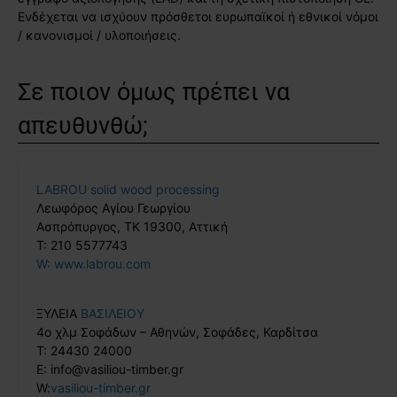
Ενδέχεται να ισχύουν πρόσθετοι ευρωπαϊκοί ή εθνικοί νόμοι
/ κανονισμοί / υλοποιήσεις.
Σε ποιον όμως πρέπει να
απευθυνθώ;
LABROU solid wood processing
Λεωφόρος Αγίου Γεωργίου
Ασπρόπυργος, ΤΚ 19300, Αττική
T: 210 5577743
W: www.labrou.com
ΞΥΛΕΙΑ
ΒΑΣΙΛΕΙΟΥ
4ο χλμ Σοφάδων – Αθηνών, Σοφάδες, Καρδίτσα
T: 24430 24000
Ε: info@vasiliou-timber.gr
W:
vasiliou-timber.gr