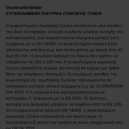
Glued solid timber
ΣΥΓΚΟΛΛΗΜΕΝΗ
ΠΛΕΥΡΙΚΑ ΣΥΜΠΑΓΗΣ
ΞΥΛΕΙΑ
Η συγκολλημένη συμπαγής ξυλεία αποτελείται από σανίδες
της ίδιας κατηγορίας αντοχής ή ειδικής κλάσης αντοχής του
κατασκευαστή, που συγκολλούνται πλευρικά μεταξύ τους.
Σύμφωνα με το EN 14080, το συγκολλημένο στερεό ξύλο
αποτελείται από δυο έως και πέντε φύλλα με πάχος από 45
έως 85 mm. Η συνολική διατομή της δοκού δεν πρέπει να
υπερβαίνει τα 280 x 280 mm. Η συγκολλημένη συμπαγής
ξυλεία προορίζεται κυρίως για αντοχή σε κάμψη (με όρθια
θέση της επιμήκους διατομής). Οι επιμέρους σανίδες της
συγκολλημένης συμπαγούς ξυλείας ταξινομούνται σε
κατηγορίες αντοχής οπτικά (σύμφωνα π.χ. με το ORMNORM
DIN 4074-1) ή μηχανικά και κατηγοριοποιούνται σε
κατηγορίες C (σύμφωνα με το EN 338). Οι ιδιότητες
αντοχής και ακαμψίας μπορούν να ληφθούν από το EN 338.
Στο εναρμονισμένο πρότυπο EN 14080, η συγκολλημένη
συμπαγής ξύλεία τυποποιείται για πρώτη φορά. Η
πιστοποίηση CE αυτού του προϊόντος είναι υποχρεωτική από
τις 08.08.2015.