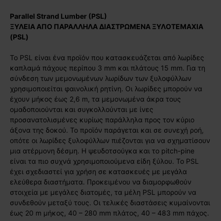
Parallel Strand Lumber (PSL)
ΞΥΛΕΙΑ ΑΠΟ ΠΑΡΑΛΛΗΛΑ ΔΙΑΣΤΡΩΜΕΝΑ ΞΥΛΟΤΕΜΑΧΙΑ
(
PSL
)
Το PSL είναι ένα προϊόν που κατασκευάζεται από λωρίδες
καπλαμά πάχους περίπου 3 mm και πλάτους 15 mm. Για τη
σύνδεση των μεμονωμένων λωρίδων των ξυλοφύλλων
χρησιμοποιείται φαινολική ρητίνη. Οι λωρίδες μπορούν να
έχουν μήκος έως 2,6 m, τα μεμονωμένα άκρα τους
ομαδοποιούνται και συγκολλούνται με ίνες
προσανατολισμένες κυρίως παράλληλα προς τον κύριο
άξονα της δοκού. Το προϊόν παράγεται και σε συνεχή ροή,
οπότε οι λωρίδες ξυλοφύλλων πιέζονται για να σχηματίσουν
μια ατέρμονη δέσμη. Η ψευδοτσούγκα και το pitch-pine
είναι τα πιο συχνά χρησιμοποιούμενα είδη ξύλου. Το PSL
έχει σχεδιαστεί για χρήση σε κατασκευές με μεγάλα
ελεύθερα διαστήματα. Προκειμένου να διαμορφωθούν
στοιχεία με μεγάλες διατομές, τα μέλη PSL μπορούν να
συνδεθούν μεταξύ τους. Οι τελικές διαστάσεις κυμαίνονται
έως 20 m μήκος, 40 – 280 mm πλάτος, 40 – 483 mm πάχος.