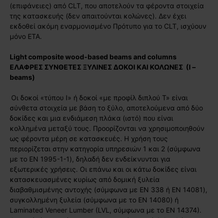
(επιφάνειες) από CLT, που αποτελούν τα φέροντα στοιχεία
της κατασκευής (δεν απαιτούνται κολώνες). Δεν έχει
εκδοθεί ακόμη εναρμονισμένο Πρότυπο για το CLT, ισχύουν
μόνο ΕΤΑ.
Light composite wood-based beams and columns
ΕΛΑΦΡΕΣ ΣΥΝΘΕΤΕΣ ΞΥΛΙΝΕΣ ΔΟΚΟΙ ΚΑΙ ΚΟΛΩΝΕΣ (I –
beams)
Οι δοκοί «τύπου Ι» ή δοκοί «με προφίλ διπλού Τ» είναι
σύνθετα στοιχεία με βάση το ξύλο, αποτελούμενα από δύο
δοκίδες και μια ενδιάμεση πλάκα (ιστό) που είναι
κολλημένα μεταξύ τους. Προορίζονται να χρησιμοποιηθούν
ως φέροντα μέρη σε κατασκευές. Η χρήση τους
περιορίζεται στην κατηγορία υπηρεσιών 1 και 2 (σύμφωνα
με το EN 1995-1-1), δηλαδή δεν ενδείκνυνται για
εξωτερικές χρήσεις. Οι επάνω και οι κάτω δοκίδες είναι
κατασκευασμένες κυρίως από δομική ξυλεία
διαβαθμισμένης αντοχής (σύμφωνα με EN 338 ή EN 14081),
συγκολλημένη ξυλεία (σύμφωνα με το EN 14080) ή
Laminated Veneer Lumber (LVL, σύμφωνα με το EN 14374).