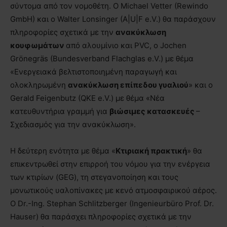
σύντομα από τον νομοθέτη. Ο Michael Vetter (Rewindo
GmbH) και ο Walter Lonsinger (A|U|F e.V.) θα παράσχουν
πληροφορίες σχετικά με την
ανακύκλωση
κουφωμάτων
από αλουμίνιο και PVC, ο Jochen
Grönegräs (Bundesverband Flachglas e.V.) με θέμα
«Ενεργειακά βελτιστοποιημένη παραγωγή και
ολοκληρωμένη
ανακύκλωση επίπεδου γυαλιού
» και ο
Gerald Feigenbutz (QKE e.V.) με θέμα «Νέα
κατευθυντήρια γραμμή για
βιώσιμες κατασκευές
–
Σχεδιασμός για την ανακύκλωση».
Η δεύτερη ενότητα με θέμα «
Κτιριακή πρακτική
» θα
επικεντρωθεί στην επιρροή του νόμου για την ενέργεια
των κτιρίων (GEG), τη στεγανοποίηση και τους
μονωτικούς υαλοπίνακες με κενό ατμοσφαιρικού αέρος.
Ο Dr.-Ing. Stephan Schlitzberger (Ingenieurbüro Prof. Dr.
Hauser) θα παράσχει πληροφορίες σχετικά με την