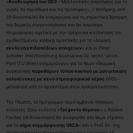
«
Αναθεώρηση του
GEG
– Μελλοντικές απαιτήσεις για το
γυαλί, τα παράθυρα και τις προσόψεις», ο Wolfgang Jehl
(ift Rosenheim) θα ενημερώσει για τη σημαντική διεπαφή
της δομικής στεγανοποίησης και θα παράσχει
πληροφορίες σχετικά με την τρέχουσα κατάσταση του
σχεδιαζόμενου κώδικα πρακτικής για τη «Δομική
σύνδεση επιδαπέδιων στοιχείων
» και οι Peter
Schober (Holzforschung Austria) και Dr. techn. Ulrich
Pont (TU Wien) ενημερώνουν για το θέμα «Θερμική
ανακαίνιση
παραθύρων τύπου κουτιού με μονωτικούς
υαλοπίνακες με κενό ατμοσφαιρικού αέρος
(VIG) –
μεταφορά από το εργαστήριο στην πραγματικότητα».
Την Πέμπτη, το πρόγραμμα περιλαμβάνει τέσσερις
ενότητες. Στην ενότητα «
Τρέχοντα θέματα
», ο Roland
Fischer (ift Rosenheim) θα αναφερθεί στο θέμα «Τρόποι
για το
σήμα συμμόρφωσης
UKCA
» και ο Prof. Dr.-Ing.
Winfried Heusler (Ostwestfalen-Lippe University of