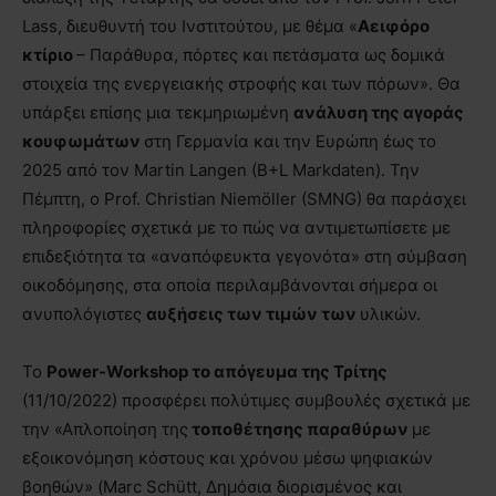
Lass, διευθυντή του Ινστιτούτου, με θέμα «
Αειφόρο
κτίριο
– Παράθυρα, πόρτες και πετάσματα ως δομικά
στοιχεία της ενεργειακής στροφής και των πόρων». Θα
υπάρξει επίσης μια τεκμηριωμένη
ανάλυση της αγοράς
κουφωμάτων
στη Γερμανία και την Ευρώπη έως το
2025 από τον Martin Langen (B+L Markdaten). Την
Πέμπτη, ο Prof. Christian Niemöller (SMNG) θα παράσχει
πληροφορίες σχετικά με το πώς να αντιμετωπίσετε με
επιδεξιότητα τα «αναπόφευκτα γεγονότα» στη σύμβαση
οικοδόμησης, στα οποία περιλαμβάνονται σήμερα οι
ανυπολόγιστες
αυξήσεις των τιμών των
υλικών.
Το
Power
-Workshop
το απόγευμα της Τρίτης
(11/10/2022) προσφέρει πολύτιμες συμβουλές σχετικά με
την «Απλοποίηση της
τοποθέτησης παραθύρων
με
εξοικονόμηση κόστους και χρόνου μέσω ψηφιακών
βοηθών» (Marc Schütt, Δημόσια διορισμένος και