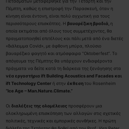
Πετασμάτων μεταφέρθηκε για την Τετάρτη και την
Πέμπτη, καθώς η επιστροφή την Παρασκευή, όταν η
κίνηση είναι έντονη, είναι πολύ αγχωτική για τους
περισσότερους επισκέπτες. Η
βαυαρέζικη βραδιά,
η
οποία εκτιμάται από όλους τους συμμετέχοντες, θα
πραγματοποιηθεί επιτέλους και πάλι μετά από ένα διετές
«διάλειμμα Covid», με άφθονη μπύρα, πλούσιο
βαυαρέζικο φαγητό και ατμόσφαιρα “Oktoberfest”. Το
απόγευμα της Πέμπτης θα υπάρχουν ενδιαφέροντα
πράγματα να δείτε κατά τη διάρκεια της ξενάγησης στα
νέα εργαστήρια
ift
Building
Acoustics
and
Facades
και
ift
Technology
Center
ή στην
έκθεση
του Rosenheim
“
Ice
Age
– Man
.Nature
.Climate
.”
Οι
διαλέξεις της ολομέλειας
προσφέρουν μια
ολοκληρωμένη επισκόπηση των αλλαγών στις σχετικές
πολιτικές, τεχνικές και εμπορικές συνθήκες. Η πρώτη
διάλεξη της Τετάρτης θα δοθεί από τον Prof. Jörn Peter