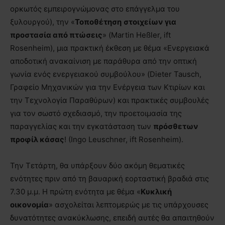
ορκωτός εμπειρογνώμονας στο επάγγελμα του
ξυλουργού), την «
Τοποθέτηση
στοιχείων για
προστασία από πτώσεις
» (Martin Heßler, ift
Rosenheim), μια πρακτική έκθεση με θέμα «Ενεργειακά
αποδοτική ανακαίνιση με παράθυρα από την οπτική
γωνία ενός ενεργειακού συμβούλου» (Dieter Tausch,
Γραφείο Μηχανικών για την Ενέργεια των Κτιρίων και
την Τεχνολογία Παραθύρων) και πρακτικές συμβουλές
για τον σωστό σχεδιασμό, την προετοιμασία της
παραγγελίας και την εγκατάσταση των
πρόσθετων
προφίλ κάσας
! (Ingo Leuschner, ift Rosenheim).
Την Τετάρτη, θα υπάρξουν δύο ακόμη θεματικές
ενότητες πριν από τη βαυαρική εορταστική βραδιά στις
7.30 μ.μ. Η πρώτη ενότητα με θέμα «
Κυκλική
οικονομία
» ασχολείται λεπτομερώς με τις υπάρχουσες
δυνατότητες ανακύκλωσης, επειδή αυτές θα απαιτηθούν