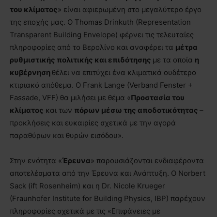
του κλίματος
» είναι αφιερωμένη στο μεγαλύτερο έργο
της εποχής μας. Ο Thomas Drinkuth (Representation
Transparent Building Envelope) φέρνει τις τελευταίες
πληροφορίες από το Βερολίνο και αναφέρει τα
μέτρα
ρυθμιστικής πολιτικής και επιδότησης
με τα οποία
η
κυβέρνηση
θέλει να επιτύχει ένα κλιματικά ουδέτερο
κτιριακό απόθεμα. Ο Frank Lange (Verband Fenster +
Fassade, VFF) θα μιλήσει με θέμα «
Προστασία του
κλίματος
και των
πόρων μέσω της αποδοτικότητας
–
προκλήσεις και ευκαιρίες σχετικά με την αγορά
παραθύρων και θυρών εισόδου».
Στην ενότητα «
Έρευνα
» παρουσιάζονται ενδιαφέροντα
αποτελέσματα από την Έρευνα και Ανάπτυξη. Ο Norbert
Sack (ift Rosenheim) και η Dr. Nicole Krueger
(Fraunhofer Institute for Building Physics, IBP) παρέχουν
πληροφορίες σχετικά με τις «Επιφάνειες με