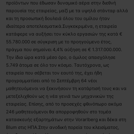
προϊόντων που έδωσαν δυναμικό αέρα στην διεθνή
παρουσία της εταιρείας, μαζί με τα υψηλά στάνταρ αλλά
και τη προσωπική δουλειά όλου του ομίλου ήταν
ιδιαίτερα αποτελεσματικά.Συγκεκριμένα, η εταιρεία
κατάφερε να αυξήσει τον κύκλο εργασιών της κατά €
55.780.000 σε σύγκριση με το προηγούμενο έτος,
πράγμα που σημαίνει 4,4% αύξηση σε € 1.317.000.000.
Την ίδια ώρα κατά μέσο όρο, ο όμιλος απασχόλησε
5.749 άτομα σε όλο τον κόσμο. Ταυτόχρονα, ως
εταιρεία που σέβεται τον εαυτό της, έχει ήδη
προγραμματίσει από το Σεπτέμβρη 64 νέοι
μαθητευόμενοι να ξεκινήσουν τη κατάρτισή τους και να
μετεξελιχθούν ως η νέα γενιά των μηχανικών της
εταιρείας. Επίσης, από το προσεχές φθινόπωρο ακόμα
246 μαθητευόμενοι θα απορροφηθούν στο τομέα
κατασκευής εξαρτημάτων στην Vorarlberg και δέκα στη
Blum στις ΗΠΑ.Στην ανοδική πορεία του κλεισίματος,