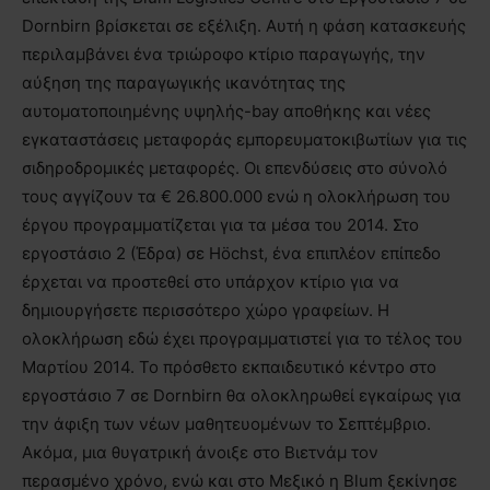
Dornbirn βρίσκεται σε εξέλιξη. Αυτή η φάση κατασκευής
περιλαμβάνει ένα τριώροφο κτίριο παραγωγής, την
αύξηση της παραγωγικής ικανότητας της
αυτοματοποιημένης υψηλής-bay αποθήκης και νέες
εγκαταστάσεις μεταφοράς εμπορευματοκιβωτίων για τις
σιδηροδρομικές μεταφορές. Οι επενδύσεις στο σύνολό
τους αγγίζουν τα € 26.800.000 ενώ η ολοκλήρωση του
έργου προγραμματίζεται για τα μέσα του 2014. Στο
εργοστάσιο 2 (Έδρα) σε Höchst, ένα επιπλέον επίπεδο
έρχεται να προστεθεί στο υπάρχον κτίριο για να
δημιουργήσετε περισσότερο χώρο γραφείων. Η
ολοκλήρωση εδώ έχει προγραμματιστεί για το τέλος του
Μαρτίου 2014. Το πρόσθετο εκπαιδευτικό κέντρο στο
εργοστάσιο 7 σε Dornbirn θα ολοκληρωθεί εγκαίρως για
την άφιξη των νέων μαθητευομένων το Σεπτέμβριο.
Ακόμα, μια θυγατρική άνοιξε στο Βιετνάμ τον
περασμένο χρόνο, ενώ και στο Μεξικό η Blum ξεκίνησε