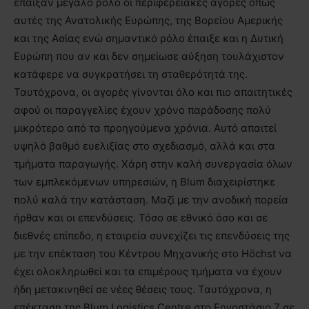
έπαιξαν μεγάλο ρόλο οι περιφερειακές αγορές όπως
αυτές της Ανατολικής Ευρώπης, της Βορείου Αμερικής
και της Ασίας ενώ σημαντικό ρόλο έπαιξε και η Δυτική
Ευρώπη που αν και δεν σημείωσε αύξηση τουλάχιστον
κατάφερε να συγκρατήσει τη σταθερότητά της.
Ταυτόχρονα, οι αγορές γίνονται όλο και πιο απαιτητικές
αφού οι παραγγελίες έχουν χρόνο παράδοσης πολύ
μικρότερο από τα προηγούμενα χρόνια. Αυτό απαιτεί
υψηλό βαθμό ευελιξίας στο σχεδιασμό, αλλά και στα
τμήματα παραγωγής. Χάρη στην καλή συνεργασία όλων
των εμπλεκόμενων υπηρεσιών, η Blum διαχειρίστηκε
πολύ καλά την κατάσταση. Μαζί με την ανοδική πορεία
ήρθαν και οι επενδύσεις. Τόσο σε εθνικό όσο και σε
διεθνές επίπεδο, η εταιρεία συνεχίζει τις επενδύσεις της
με την επέκταση του Κέντρου Μηχανικής στο Höchst να
έχει ολοκληρωθεί και τα επιμέρους τμήματα να έχουν
ήδη μετακινηθεί σε νέες θέσεις τους. Ταυτόχρονα, η
επέκταση της Blum Logistics Centre στο Εργοστάσιο 7 σε