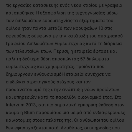
τις εργασίες κατασκευής ενός νέου κτιρίου με γραφεία
και αποθήκες.Η εξασφάλιση της τεχνογνωσίας μέσω
των διπλωμάτων ευρεσιτεχνίαςΤα εξαρτήματα του
ομίλου ήταν πάντα μεταξύ των κορυφαίων 10 στις
εφευρέσεις σύμφωνα με την κατάταξη του αυστριακού
Γραφείου Διπλωμάτων Ευρεσιτεχνίας κατά τη διάρκεια
των τελευταίων ετών. Πέρυσι, η εταιρεία έφτασε και
πάλι τη δεύτερη θέση αποσπώντας 57 διπλώματα
ευρεσιτεχνίας και χρησιμότητας.Προϊόντα που
δημιουργούν ενθουσιασμόΗ εταιρεία συνέχισε να
επιδιώκει στρατηγικούς στόχους και τον
προσανατολισμό της στην ανάπτυξη νέων προϊόντων
και υπηρεσιών κατά το παρελθόν οικονομικό έτος. Στο
Interzum 2013, στη πιο σημαντική εμπορική έκθεση στον
κόσμο η Blum παρουσίασε μια σειρά από ενδιαφέρουσες
καινοτομίες στους πελάτες της. Οι άνθρωποι του ομίλου
δεν εφησυχάζονται ποτέ. Αντιθέτως, οι υπηρεσίες που