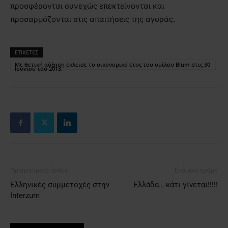
προσφέρονται συνεχώς επεκτείνονται και
προσαρμόζονται στις απαιτήσεις της αγοράς.
ΕΤΙΚΕΤΕΣ
Με θετική αύξηση έκλεισε το οικονομικό έτος του ομίλου Blum στις 30
Ιουνίου του 2013.
Προηγούμενο άρθρο
Επόμενο άρθρο
Ελληνικές συμμετοχές στην
Ελλάδα… κάτι γίνεται!!!!!
Interzum