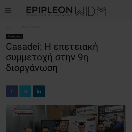
Αρχική
Medwood
Medwood
Casadei: Η επετειακή
συμμετοχή στην 9η
διοργάνωση