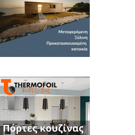
Close
this
module