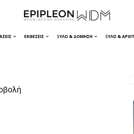
ΆΣΕΙΣ
ΕΚΘΈΣΕΙΣ
ΞΎΛΟ & ΔΌΜΗΣΗ
ΞΎΛΟ & ΑΡΧΙ
ροβολή