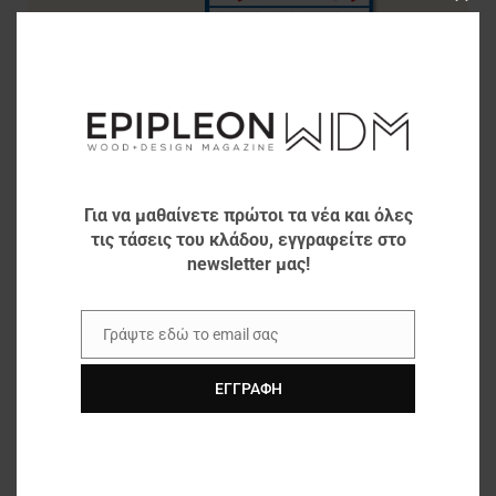
Clos
this
modu
Για να μαθαίνετε πρώτοι τα νέα και όλες
τις τάσεις του κλάδου, εγγραφείτε στο
newsletter μας!
Γράψτε εδώ το email σας
Email
ΕΓΓΡΑΦΉ