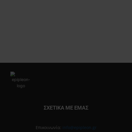
ΣΧΕΤΙΚΑ ΜΕ ΕΜΑΣ
Επικοινωνία:
info@epipleon.gr
ΑΚΟΛΟΥΘΗΣΕ ΜΑΣ
© 2019 Epipleon Magazine - HOSTING & CREATE BY