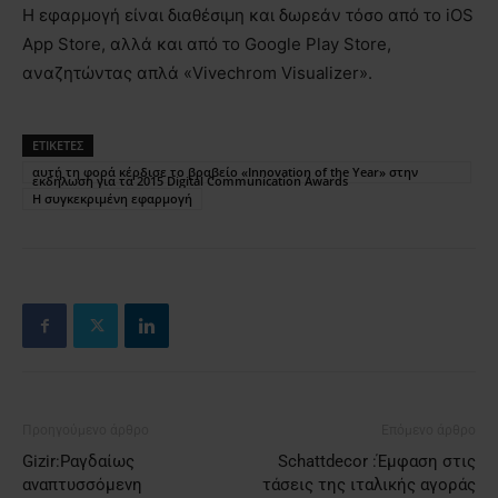
Η εφαρμογή είναι διαθέσιμη και δωρεάν τόσο από το iOS
App Store, αλλά και από το Google Play Store,
αναζητώντας απλά «Vivechrom Visualizer».
ΕΤΙΚΕΤΕΣ
αυτή τη φορά κέρδισε το βραβείο «Innovation of the Year» στην
εκδήλωση για τα 2015 Digital Communication Awards
Η συγκεκριμένη εφαρμογή
Προηγούμενο άρθρο
Επόμενο άρθρο
Gizir:Ραγδαίως
Schattdecor :Έμφαση στις
αναπτυσσόμενη
τάσεις της ιταλικής αγοράς