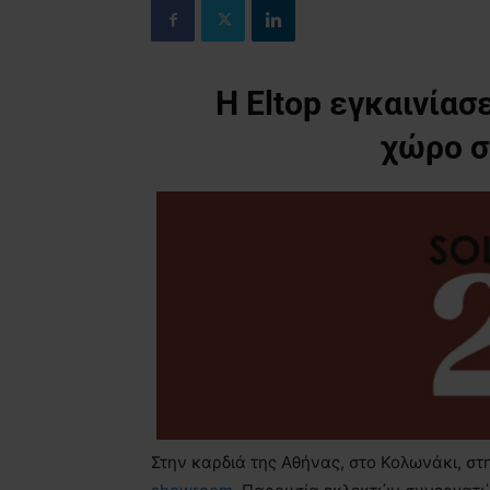
Η
Eltop ε
γκαινίασ
χώρο
σ
Στην καρδιά της Αθήνας, στο Κολωνάκι, στ