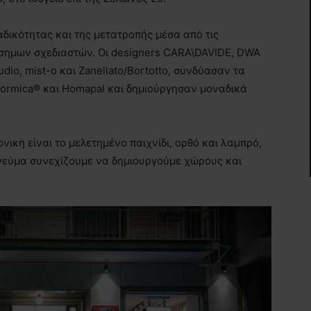
αδικότητας και της μετατροπής μέσα από τις
άσημων σχεδιαστών. Οι designers CARA\DAVIDE, DWA
udio, mist-o και Zanellato/Bortotto, συνδύασαν τα
 Formica® και Homapal και δημιούργησαν μοναδικά
ονική είναι το μελετημένο παιχνίδι, ορθό και λαμπρό,
νεύμα συνεχίζουμε να δημιουργούμε χώρους και