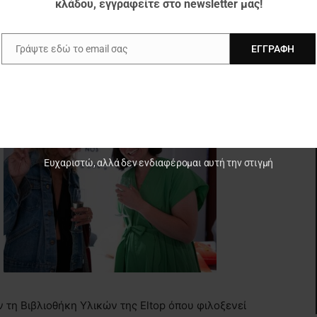
κλάδου, εγγραφείτε στο newsletter μας!
ι οργανικά στοιχεία με θέματα ταυτότητας,
μούσες, ηρωίδες και ιστορικές μορφές.
Γράψτε εδώ το email σας
ΕΓΓΡΑΦΉ
Email
Ευχαριστώ, αλλά δεν ενδιαφέρομαι αυτή την στιγμή
τη Βιβλιοθήκη Υλικών της Eltop όπου φιλοξενεί