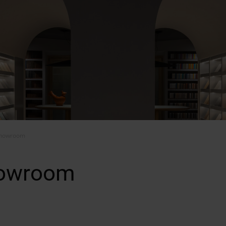
showroom
howroom