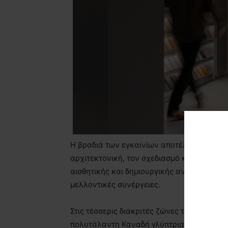
Η βραδιά των εγκαινίων αποτέλεσε σημείο
αρχιτεκτονική, τον σχεδιασμό και τα και
αισθητικής και δημιουργικής ανταλλαγής ιδ
μελλοντικές συνέργειες.
Στις τέσσερις διακριτές ζώνες του χώρου, 
πολυτάλαντη Καναδή γλύπτρια
Aundrea
Pa