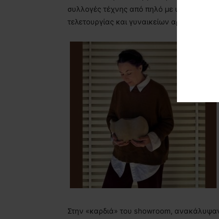
συλλογές τέχνης από πηλό με υφάσματα κα
τελετουργίας και γυναικείων αρχετύπων – 
Στην «καρδιά» του showroom, ανακάλυψαν 