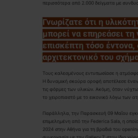
περισσότερα από 2.000 δείγματα με συνδ
Γνωρίζατε ότι η υλικότη
μπορεί να επηρεάσει τη
επισκέπτη τόσο έντονα, ό
αρχιτεκτονικό του σχήμα
Τους καλεσμένους εντυπωσίασε η ατμόσφα
Η δυναμική σκούρα οροφή αποτέλεσε έναν 
τις φόρμες των υλικών. Ακόμη, όταν νύχτ
το χειροπιαστό με το εικονικό λόγω των α
Παράλληλα, την Παρασκευή 09 Μαΐου εγκ
επιμελημένη από την Federica Sala, η οπο
2024 στην Αθήνα για τη βραδιά του opening
συνεργασία με την Gallery 7, στον ίδιο χώρ