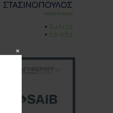
Close
this
module