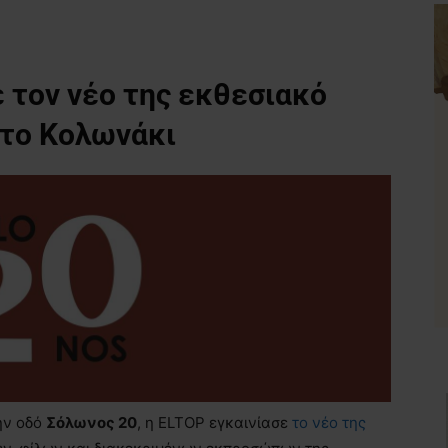
ε
τον
ν
έο
της εκθεσιακό
το
Κολωνάκι
ην οδό
Σόλωνος 20
, η ELTOP εγκαινίασε
το νέο της