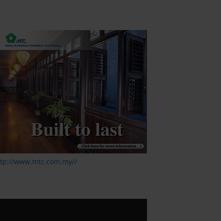
ttp://www.mtc.com.my//