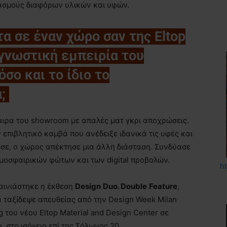
υασμούς διαφόρων υλικών και υφών.
τα σε έναν χώρο σαν της Eltop
 γνωστική εμπειρία του
σο και το ίδιο το
;
ιρα του showroom με απαλές ματ γκρι αποχρώσεις.
επιβλητικό καμβά που ανέδειξε ιδανικά τις υφές και
ωσε, ο χώρος απέκτησε μια άλλη διάσταση. Συνδύασε
τμοσφαιρικών φώτων και των digital προβολών.
h
αινιάστηκε η έκθεση
Design
Duo
.
Double
Feature
,
ία ταξίδεψε απευθείας από την Design Week Milan
 του νέου Eltop Material and Design Center σε
ο, στο ισόγειο επί της Σόλωνος 20.