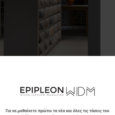
 συνάντησης ανθρώπων με κοινό πάθος για την
νοτόμα υλικά. Μέσα σε ένα περιβάλλον υψηλής
εών, οι παρευρισκόμενοι όρισαν τις προϋποθέσεις για
οι επισκέπτες θαύμασαν πρώτα τον Icon Wall. Η
Για να μαθαίνετε πρώτοι τα νέα και όλες τις τάσεις του
tricia
Bell
παρουσίασε επιμελημένες εποχιακές