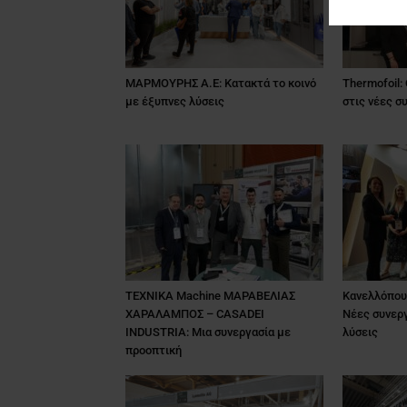
ΜΑΡΜΟΥΡΗΣ Α.Ε: Κατακτά το κοινό
Thermofoil:
με έξυπνες λύσεις
στις νέες σ
ΤΕΧΝΙΚΑ Machine ΜΑΡΑΒΕΛΙΑΣ
Κανελλόπουλ
ΧΑΡΑΛΑΜΠΟΣ – CASADEI
Νέες συνεργ
INDUSTRIA: Μια συνεργασία με
λύσεις
προοπτική