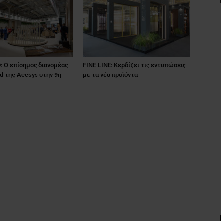
 O επίσημος διανομέας
FINE LINE: Κερδίζει τις εντυπώσεις
d της Accsys στην 9η
με τα νέα προϊόντα