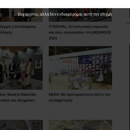
Ευχαριστώ, αλλά δεν ενδιαφέρομαι αυτή την στιγμή
h
 Θερμή η ανταπόκριση
STEROPAL: Εντυπωσιακή παρουσία
υλλογές
και νέες συνεργασίες στη MEDWOOD
2024
ος Wood & Materials:
MEDO: Με προτεραιότητα πάντα την
ασίες και σύγχρονες
εξυπηρέτηση!