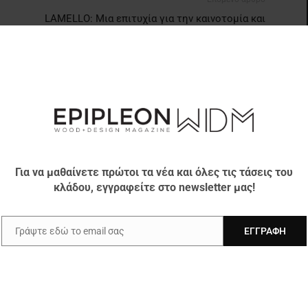
LAMELLO: Μια επιτυχία για την καινοτομία και
τη βιομηχανία επεξεργασίας ξύλου
Ν ΔΗΜΙΟΥΡΓΟ
Για να μαθαίνετε πρώτοι τα νέα και όλες τις τάσεις του
κλάδου, εγγραφείτε στο newsletter μας!
λείου: 116 χρόνια στον
XYLOKAT: Μια πιο προσεκτική ματιά
Γράψτε εδώ το email σας
ΕΓΓΡΑΦΉ
Email
ύλου
στις κορυφαίες λύσεις ξυλείας