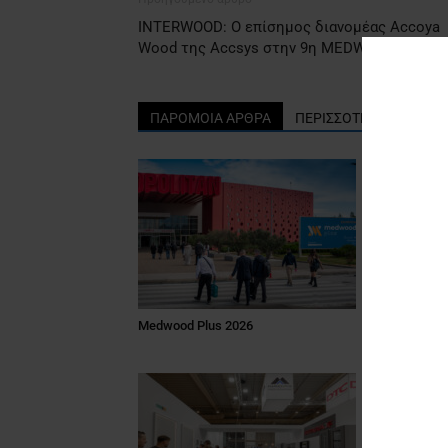
INTERWOOD: O επίσημος διανομέας Accoya
Wood της Accsys στην 9η MEDWOOD
ΠΑΡΟΜΟΙΑ ΑΡΘΡΑ
ΠΕΡΙΣΣΟΤΕΡΑ ΑΠΟ ΤΟ
Medwood Plus 2026
Ξυλεία Βασι
χώρο του ξ