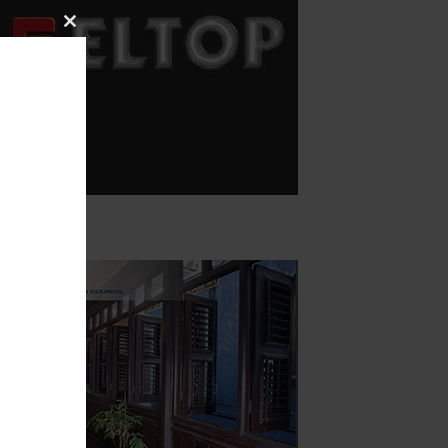
Close
this
module