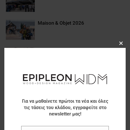
Maison & Objet 2026
Clos
“Τεχνίτης Βιομηχανικών
this
Αυτοματισμών”
modu
AKRITAS Cocktail Reception 2025
Για να μαθαίνετε πρώτοι τα νέα και όλες
ALFA WOOD GROUP |
τις τάσεις του κλάδου, εγγραφείτε στο
Επαναλειτουργία εργοστασίου στην
newsletter μας!
Κομοτηνή