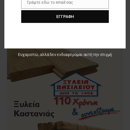
Γράψτε εδώ το email σας
Άβαξ & MillerKnoll | Νέα συνεργασία
Email
ΕΓΓΡΑΦΉ
Ευχαριστώ, αλλά δεν ενδιαφέρομαι αυτή την στιγμή