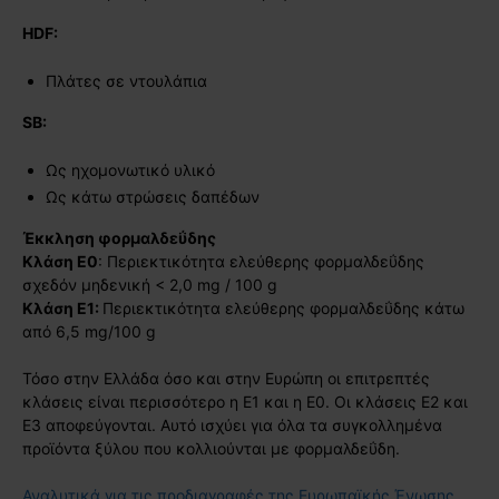
HDF
:
Πλάτες σε ντουλάπια
SB
:
Ως ηχομονωτικό υλικό
Ως κάτω στρώσεις δαπέδων
Έκκληση φορμαλδεΰδης
Κλάση Ε0
: Περιεκτικότητα ελεύθερης φορμαλδεΰδης
σχεδόν μηδενική < 2,0 mg / 100 g
Κλάση Ε1:
Περιεκτικότητα ελεύθερης φορμαλδεΰδης κάτω
από 6,5 mg/100 g
Τόσο στην Ελλάδα όσο και στην Ευρώπη οι επιτρεπτές
κλάσεις είναι περισσότερο η Ε1 και η Ε0. Οι κλάσεις Ε2 και
Ε3 αποφεύγονται. Αυτό ισχύει για όλα τα συγκολλημένα
προϊόντα ξύλου που κολλιούνται με φορμαλδεΰδη.
Αναλυτικά για τις προδιαγραφές της Ευρωπαϊκής Ένωσης