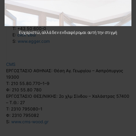
EGGER
Weiberndorf 20
6380 St. Johann, Τιρόλο, Αυστρία
T: +43 50 600-0
Ευχαριστώ, αλλά δεν ενδιαφέρομαι αυτή την στιγμή
Ε:
click εδώ
S:
www.egger.com
CMS
ΕΡΓΟΣΤΑΣΙΟ ΑΘΗΝΑΣ: Θέση Αγ. Γεωργίου – Ασπρόπυργος
19300
Τ: 210 55.80.770–1–9
Φ: 210 55.80 780
ΕΡΓΟΣΤΑΣΙΟ ΘΕΣ/ΝΙΚΗΣ: 2ο χλμ Σίνδου – Χαλάστρας 57400
– Τ.Θ.: 27
Τ: 2310 795080–1
Φ: 2310 795082
S:
www.cms-wood.gr