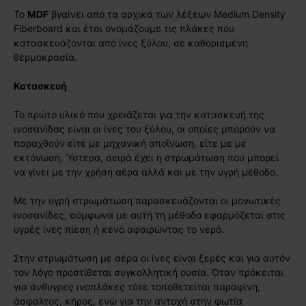
Το
MDF
βγαίνει από τα αρχικά των λέξεων Medium Density
Fiberboard και έτσι ονομάζουμε τις πλάκες που
κατασκευάζονται από ίνες ξύλου, σε καθορισμένη
θερμοκρασία.
Κατασκευή
Το πρώτο υλικό που χρειάζεται για την κατασκευή της
ινοσανίδας είναι οι ίνες του ξύλου, οι οποίες μπορούν να
παραχθούν είτε με μηχανική αποΐνωση, είτε με με
εκτόνωση. Ύστερα, σειρά έχει η στρωμάτωση που μπορεί
να γίνει με την χρήση αέρα αλλά και με την υγρή μέθοδο.
Με την υγρή στρωμάτωση παρασκευάζονται οι μονωτικές
ινοσανίδες, σύμφωνα με αυτή τη μέθοδο εφαρμόζεται στις
υγρές ίνες πίεση ή κενό αφαιρώντας το νερό.
Στην στρωμάτωση με αέρα οι ίνες είναι ξερές και για αυτόν
τον λόγο προστίθεται συγκολλητική ουσία. Όταν πρόκειται
για
άνθυγρες ινοπλάκες
τότε τοποθετείται παραφίνη,
άσφαλτος, κήρος, ενώ για την αντοχή στην φωτία