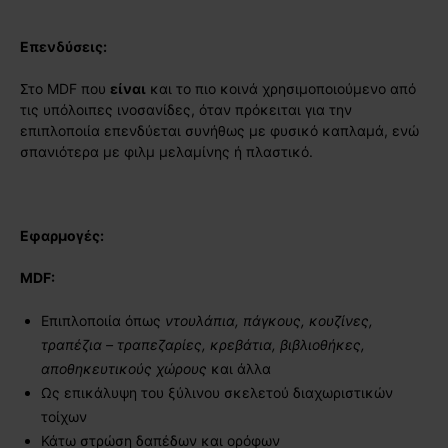
Επενδύσεις:
Στο MDF που
είναι
και το πιο κοινά χρησιμοποιούμενο από
τις υπόλοιπες ινοσανίδες, όταν πρόκειται για την
επιπλοποιία επενδύεται συνήθως με φυσικό καπλαμά, ενώ
σπανιότερα με φιλμ μελαμίνης ή πλαστικό.
Εφαρμογές:
MDF
:
Επιπλοποιία όπως
ντουλάπια, πάγκους, κουζίνες,
τραπέζια – τραπεζαρίες, κρεβάτια, βιβλιοθήκες,
αποθηκευτικούς χώρους
και άλλα
Ως επικάλυψη του ξύλινου σκελετού διαχωριστικών
τοίχων
Κάτω στρώση δαπέδων και ορόφων