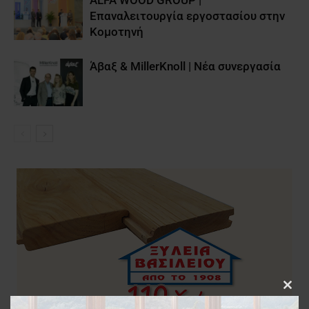
ALFA WOOD GROUP |
Επαναλειτουργία εργοστασίου στην
Κομοτηνή
Άβαξ & MillerKnoll | Νέα συνεργασία
Clos