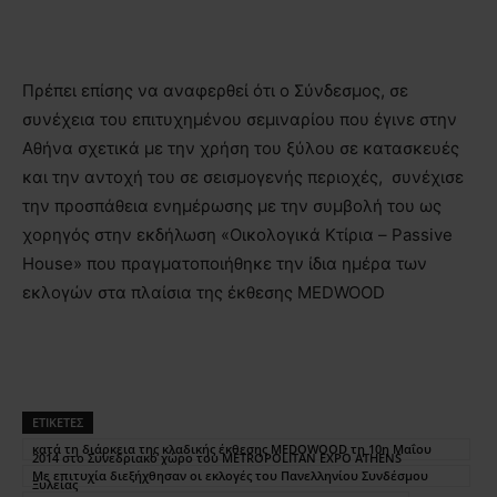
Πρέπει επίσης να αναφερθεί ότι ο Σύνδεσμος, σε
συνέχεια του επιτυχημένου σεμιναρίου που έγινε στην
Αθήνα σχετικά με την χρήση του ξύλου σε κατασκευές
και την αντοχή του σε σεισμογενής περιοχές, συνέχισε
την προσπάθεια ενημέρωσης με την συμβολή του ως
χορηγός στην εκδήλωση «Οικολογικά Κτίρια – Passive
House» που πραγματοποιήθηκε την ίδια ημέρα των
εκλογών στα πλαίσια της έκθεσης MEDWOOD
ΕΤΙΚΕΤΕΣ
κατά τη διάρκεια της κλαδικής έκθεσης MEDOWOOD τη 10η Μαΐου
2014 στο Συνεδριακό χώρο του METROPOLITAN EXPO ATHENS
Με επιτυχία διεξήχθησαν οι εκλογές του Πανελληνίου Συνδέσμου
Ξυλείας