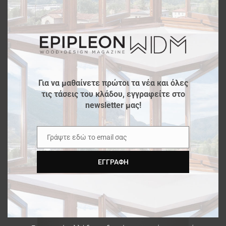
this
modu
Για να μαθαίνετε πρώτοι τα νέα και όλες
τις τάσεις του κλάδου, εγγραφείτε στο
newsletter μας!
Γράψτε εδώ το email σας
Email
ΕΓΓΡΑΦΉ