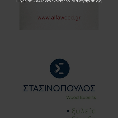
Ευχαριστώ, αλλά δεν ενδιαφέρομαι αυτή την στιγμή