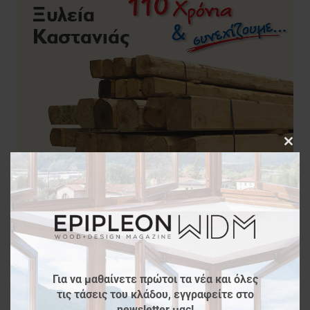
Clos
this
modu
Για να μαθαίνετε πρώτοι τα νέα και όλες
τις τάσεις του κλάδου, εγγραφείτε στο
newsletter μας!