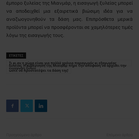
έμπορο ξυλείας της Μιανμάρ, η εισαγωγή ξυλείας μπορεί
να αποδειχθεί μια εξαιρετικά βιώσιμη ιδέα για να
αναζωογονηθούν τα δάση μας. Επιπρόσθετα μερικά
προϊόντα μπορεί να προσφέρονται σε χαμηλότερες τιμές
λόγω της εισαγωγής τους.
ΕΤΙΚΕΤΕΣ
Τι κι αν η χώρα είναι για πολλά χρόνια παραγωγός κι εξαγωγέας
ξυλείας; Η κυβέρνηση της Μιανμάρ πήρε την απόφαση να αρχίσει την
εισαγωγή ξύλου
ώστε να προστατέψει τα δάση της!
Προηγούμενο άρθρο
Επόμενο άρθρο