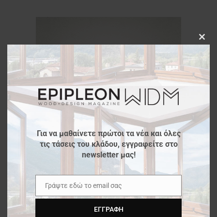
Clos
this
modu
Για να μαθαίνετε πρώτοι τα νέα και όλες
τις τάσεις του κλάδου, εγγραφείτε στο
newsletter μας!
Γράψτε εδώ το email σας
Email
ΕΓΓΡΑΦΉ