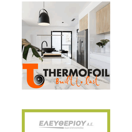
Για να μαθαίνετε πρώτοι τα νέα και όλες
τις τάσεις του κλάδου, εγγραφείτε στο
newsletter μας!
Γράψτε εδώ το email σας
Email
ΕΓΓΡΑΦΉ
Ευχαριστώ, αλλά δεν ενδιαφέρομαι αυτή την στιγμή