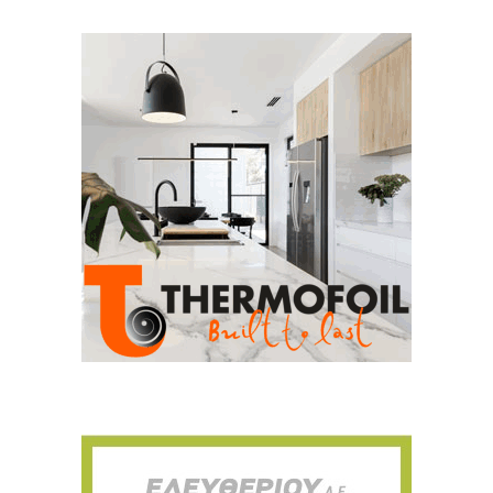
Για να μαθαίνετε πρώτοι τα νέα και όλες
τις τάσεις του κλάδου, εγγραφείτε στο
newsletter μας!
Γράψτε εδώ το email σας
Email
ΕΓΓΡΑΦΉ
Ευχαριστώ, αλλά δεν ενδιαφέρομαι αυτή την στιγμή