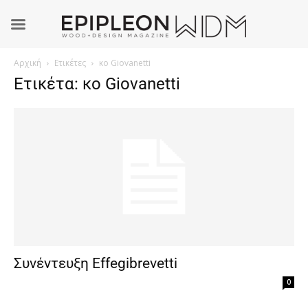
Αρχική
Ετικέτες
κο Giovanetti
Ετικέτα: κο Giovanetti
Συνέντευξη Effegibrevetti
0