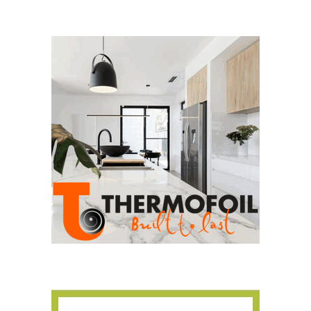
Για να μαθαίνετε πρώτοι τα νέα και όλες
τις τάσεις του κλάδου, εγγραφείτε στο
newsletter μας!
Γράψτε εδώ το email σας
Email
ΕΓΓΡΑΦΉ
Ευχαριστώ, αλλά δεν ενδιαφέρομαι αυτή την στιγμή