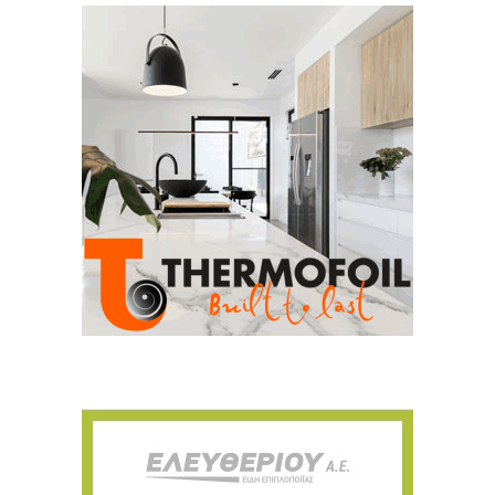
Για να μαθαίνετε πρώτοι τα νέα και όλες
τις τάσεις του κλάδου, εγγραφείτε στο
newsletter μας!
Γράψτε εδώ το email σας
Email
ΕΓΓΡΑΦΉ
Ευχαριστώ, αλλά δεν ενδιαφέρομαι αυτή την στιγμή