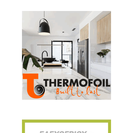
Για να μαθαίνετε πρώτοι τα νέα και όλες
τις τάσεις του κλάδου, εγγραφείτε στο
newsletter μας!
Γράψτε εδώ το email σας
Email
ΕΓΓΡΑΦΉ
Ευχαριστώ, αλλά δεν ενδιαφέρομαι αυτή την στιγμή