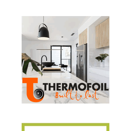
Για να μαθαίνετε πρώτοι τα νέα και όλες
τις τάσεις του κλάδου, εγγραφείτε στο
newsletter μας!
Γράψτε εδώ το email σας
Email
ΕΓΓΡΑΦΉ
Ευχαριστώ, αλλά δεν ενδιαφέρομαι αυτή την στιγμή