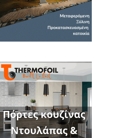
Close
this
module