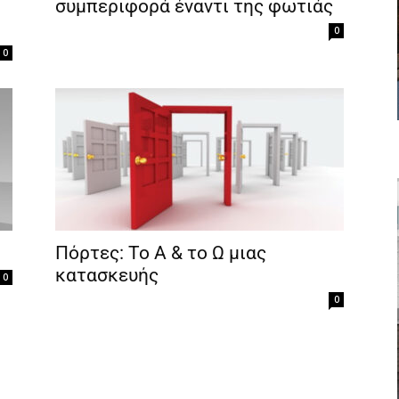
συμπεριφορά έναντι της φωτιάς
0
0
Πόρτες: Το Α & το Ω μιας
κατασκευής
0
0
Για να μαθαίνετε πρώτοι τα νέα και όλες τις τάσεις του
κλάδου, εγγραφείτε στο newsletter μας!
Γράψτε εδώ το email σας
ΕΓΓΡΑΦΉ