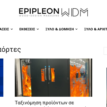
ΆΣΕΙΣ
ΕΚΘΈΣΕΙΣ
ΞΎΛΟ & ΔΌΜΗΣΗ
ΞΎΛΟ & ΑΡΧΙ
πόρτες
Ταξινόμηση προϊόντων σε