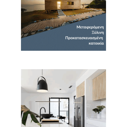
Για να μαθαίνετε πρώτοι τα νέα και όλες
τις τάσεις του κλάδου, εγγραφείτε στο
newsletter μας!
Γράψτε εδώ το email σας
Email
ΕΓΓΡΑΦΉ
Ευχαριστώ, αλλά δεν ενδιαφέρομαι αυτή την στιγμή