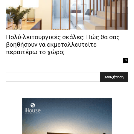
Πολύ-λειτουργικές σκάλες: Πώς θα σας
βοηθήσουν να εκμεταλλευτείτε
περαιτέρω το χώρο;
0
Clos
this
modu