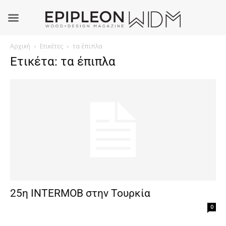
Αρχική
Ετικέτες
τα έπιπλα
Ετικέτα: τα έπιπλα
25η INTERMOB στην Τουρκία
0