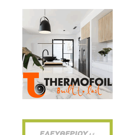
Για να μαθαίνετε πρώτοι τα νέα και όλες
τις τάσεις του κλάδου, εγγραφείτε στο
newsletter μας!
Γράψτε εδώ το email σας
Email
ΕΓΓΡΑΦΉ
Ευχαριστώ, αλλά δεν ενδιαφέρομαι αυτή την στιγμή