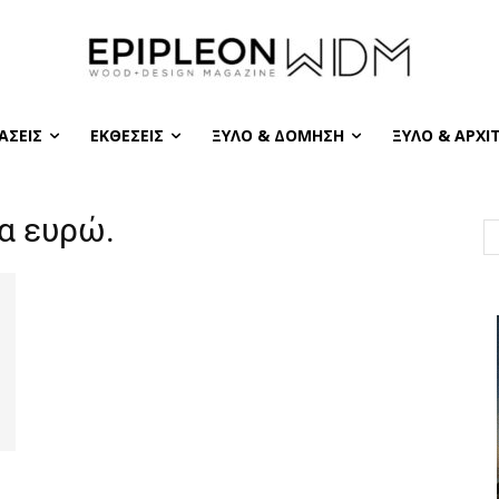
ΆΣΕΙΣ
ΕΚΘΈΣΕΙΣ
ΞΎΛΟ & ΔΌΜΗΣΗ
ΞΎΛΟ & ΑΡΧΙ
α ευρώ.