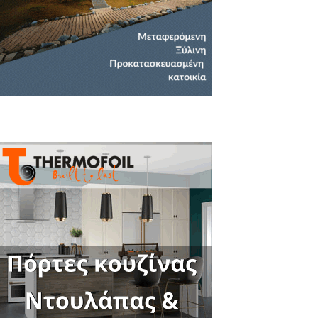
Close
this
module