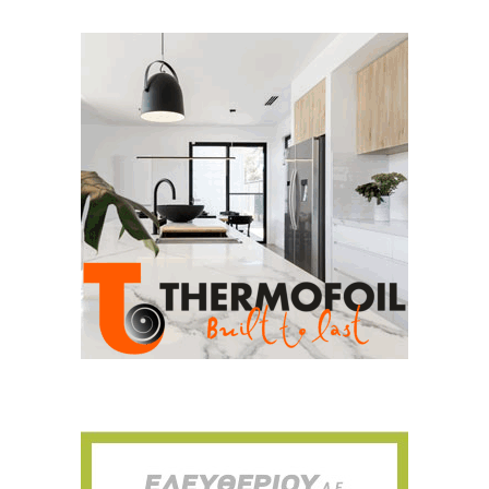
Για να μαθαίνετε πρώτοι τα νέα και όλες
τις τάσεις του κλάδου, εγγραφείτε στο
newsletter μας!
Γράψτε εδώ το email σας
Email
ΕΓΓΡΑΦΉ
Ευχαριστώ, αλλά δεν ενδιαφέρομαι αυτή την στιγμή