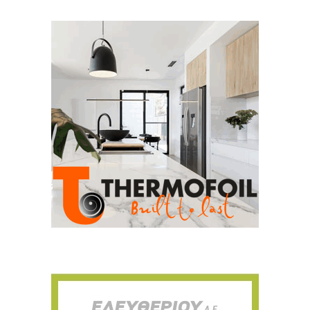
Για να μαθαίνετε πρώτοι τα νέα και όλες
τις τάσεις του κλάδου, εγγραφείτε στο
newsletter μας!
Γράψτε εδώ το email σας
Email
ΕΓΓΡΑΦΉ
Ευχαριστώ, αλλά δεν ενδιαφέρομαι αυτή την στιγμή