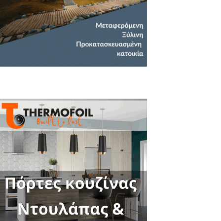
Close
this
module