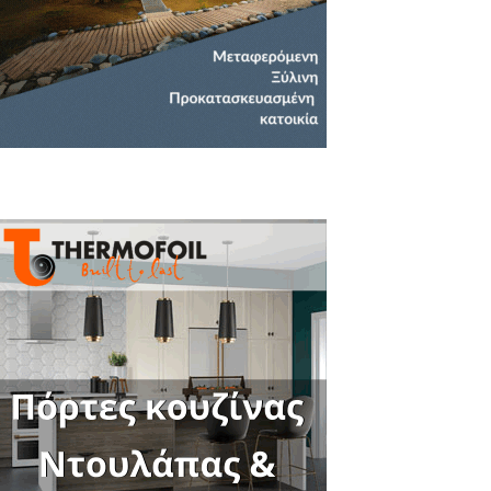
Close
this
module