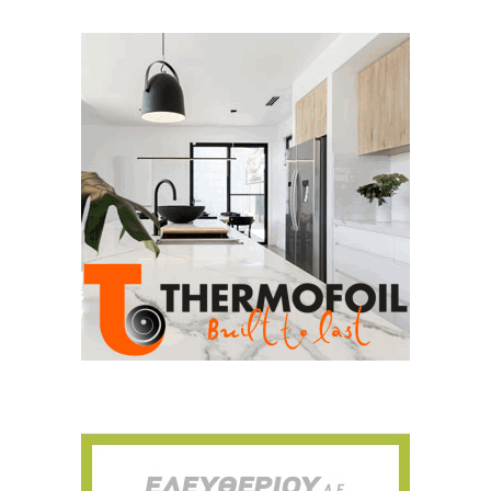
Για να μαθαίνετε πρώτοι τα νέα και όλες
τις τάσεις του κλάδου, εγγραφείτε στο
newsletter μας!
Γράψτε εδώ το email σας
Email
ΕΓΓΡΑΦΉ
Ευχαριστώ, αλλά δεν ενδιαφέρομαι αυτή την στιγμή