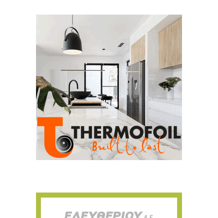
Για να μαθαίνετε πρώτοι τα νέα και όλες
τις τάσεις του κλάδου, εγγραφείτε στο
newsletter μας!
Γράψτε εδώ το email σας
Email
ΕΓΓΡΑΦΉ
Ευχαριστώ, αλλά δεν ενδιαφέρομαι αυτή την στιγμή