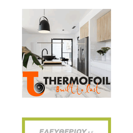
Για να μαθαίνετε πρώτοι τα νέα και όλες
τις τάσεις του κλάδου, εγγραφείτε στο
newsletter μας!
Γράψτε εδώ το email σας
Email
ΕΓΓΡΑΦΉ
Ευχαριστώ, αλλά δεν ενδιαφέρομαι αυτή την στιγμή