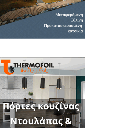
Close
this
module