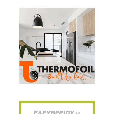
Για να μαθαίνετε πρώτοι τα νέα και όλες
τις τάσεις του κλάδου, εγγραφείτε στο
newsletter μας!
Γράψτε εδώ το email σας
Email
ΕΓΓΡΑΦΉ
Ευχαριστώ, αλλά δεν ενδιαφέρομαι αυτή την στιγμή