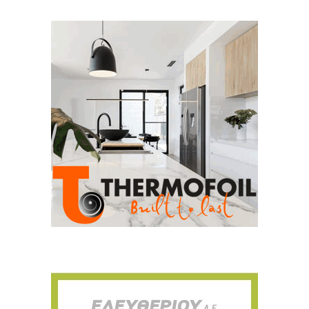
Για να μαθαίνετε πρώτοι τα νέα και όλες
τις τάσεις του κλάδου, εγγραφείτε στο
newsletter μας!
Γράψτε εδώ το email σας
Email
ΕΓΓΡΑΦΉ
Ευχαριστώ, αλλά δεν ενδιαφέρομαι αυτή την στιγμή