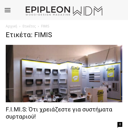
Αρχική
Ετικέτες
FIMIS
Ετικέτα: FIMIS
F.I.MI.S: Ότι χρειάζεστε για συστήματα
συρταριού!
0