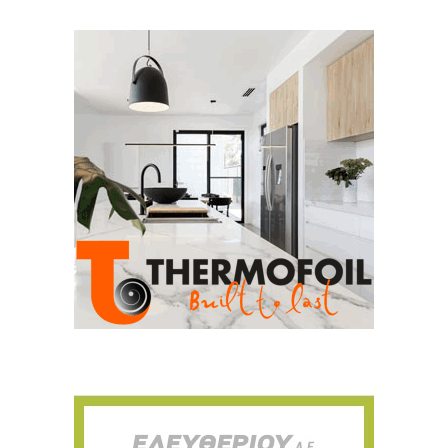
Για να μαθαίνετε πρώτοι τα νέα και όλες
τις τάσεις του κλάδου, εγγραφείτε στο
newsletter μας!
Γράψτε εδώ το email σας
Email
ΕΓΓΡΑΦΉ
Ευχαριστώ, αλλά δεν ενδιαφέρομαι αυτή την στιγμή