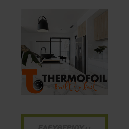
Για να μαθαίνετε πρώτοι τα νέα και όλες
τις τάσεις του κλάδου, εγγραφείτε στο
newsletter μας!
Γράψτε εδώ το email σας
Email
ΕΓΓΡΑΦΉ
Ευχαριστώ, αλλά δεν ενδιαφέρομαι αυτή την στιγμή