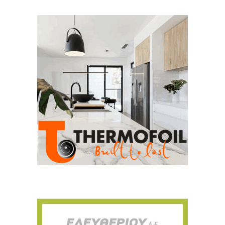
Για να μαθαίνετε πρώτοι τα νέα και όλες
τις τάσεις του κλάδου, εγγραφείτε στο
newsletter μας!
Γράψτε εδώ το email σας
Email
ΕΓΓΡΑΦΉ
Ευχαριστώ, αλλά δεν ενδιαφέρομαι αυτή την στιγμή