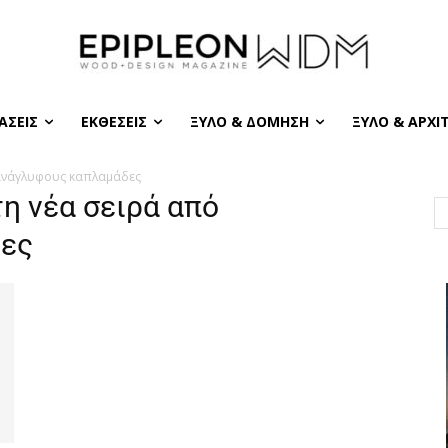
ΆΣΕΙΣ
ΕΚΘΈΣΕΙΣ
ΞΎΛΟ & ΔΌΜΗΣΗ
ΞΎΛΟ & ΑΡΧΙ
 ανάγλυφους καπλαμάδες
τη νέα σειρά από
δες