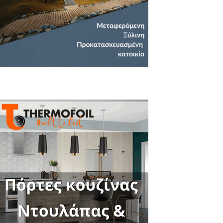
Close
this
module