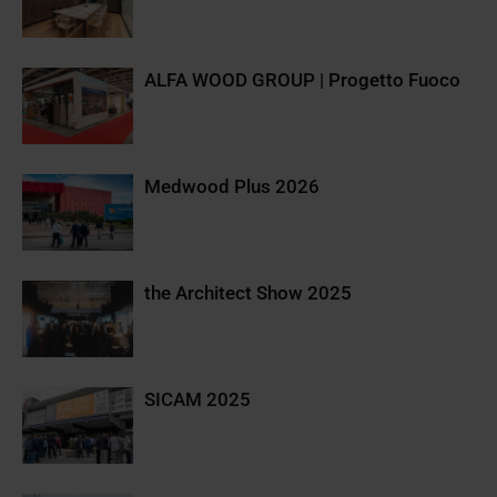
ALFA WOOD GROUP | Progetto Fuoco
Medwood Plus 2026
the Architect Show 2025
SICAM 2025