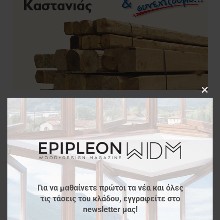
Clos
this
modu
Για να μαθαίνετε πρώτοι τα νέα και όλες
τις τάσεις του κλάδου, εγγραφείτε στο
newsletter μας!