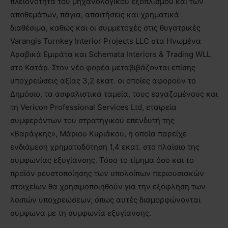
πλειονότητα του μηχανολογικού εξοπλισμού και των
αποθεμάτων, πάγια, απαιτήσεις και χρηματικά
διαθέσιμα, καθώς και οι συμμετοχές στις θυγατρικές
Varangis Turnkey Interior Projects LLC στα Ηνωμένα
Αραβικά Εμιράτα και Schemata Interiors & Trading WLL
στο Κατάρ. Στον νέο φορέα μεταβιβάζονται επίσης
υποχρεώσεις αξίας 3,2 εκατ. οι οποίες αφορούν το
Δημόσιο, τα ασφαλιστικά ταμεία, τους εργαζομένους και
τη Vericon Professional Services Ltd, εταιρεία
συμφερόντων του στρατηγικού επενδυτή της
«Βαράγκης», Μάριου Κυριάκου, η οποία παρείχε
ενδιάμεση χρηματοδότηση 1,4 εκατ. στο πλαίσιο της
συμφωνίας εξυγίανσης. Τόσο το τίμημα όσο και το
προϊόν ρευστοποίησης των υπολοίπων περιουσιακών
στοιχείων θα χρησιμοποιηθούν για την εξόφληση των
λοιπών υποχρεώσεων, όπως αυτές διαμορφώνονται
σύμφωνα με τη συμφωνία εξυγίανσης.