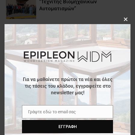
“Τεχνίτης Βιομηχανικών
Αυτοματισμών”
Clos
AKRITAS Cocktail Reception 2025
this
modu
ALFA WOOD GROUP |
Επαναλειτουργία εργοστασίου στην
Κομοτηνή
Για να μαθαίνετε πρώτοι τα νέα και όλες
τις τάσεις του κλάδου, εγγραφείτε στο
Άβαξ & MillerKnoll | Νέα συνεργασία
newsletter μας!
Γράψτε εδώ το email σας
Email
ΕΓΓΡΑΦΉ