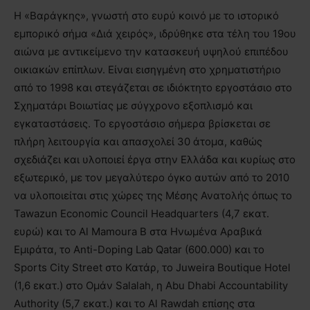
H «Βαράγκης», γνωστή στο ευρύ κοινό με το ιστορικό
εμπορικό σήμα «Διά χειρός», ιδρύθηκε στα τέλη του 19ου
αιώνα με αντικείμενο την κατασκευή υψηλού επιπέδου
οικιακών επίπλων. Είναι εισηγμένη στο χρηματιστήριο
από το 1998 και στεγάζεται σε ιδιόκτητο εργοστάσιο στο
Σχηματάρι Βοιωτίας με σύγχρονο εξοπλισμό και
εγκαταστάσεις. Το εργοστάσιο σήμερα βρίσκεται σε
πλήρη λειτουργία και απασχολεί 30 άτομα, καθώς
σχεδιάζει και υλοποιεί έργα στην Ελλάδα και κυρίως στο
εξωτερικό, με τον μεγαλύτερο όγκο αυτών από το 2010
να υλοποιείται στις χώρες της Μέσης Ανατολής όπως το
Tawazun Economic Council Headquarters (4,7 εκατ.
ευρώ) και το Al Mamoura B στα Ηνωμένα Αραβικά
Εμιράτα, το Anti-Doping Lab Qatar (600.000) και το
Sports City Street στο Κατάρ, το Juweira Boutique Hotel
(1,6 εκατ.) στο Ομάν Salalah, η Abu Dhabi Accountability
Authority (5,7 εκατ.) και το Al Rawdah επίσης στα