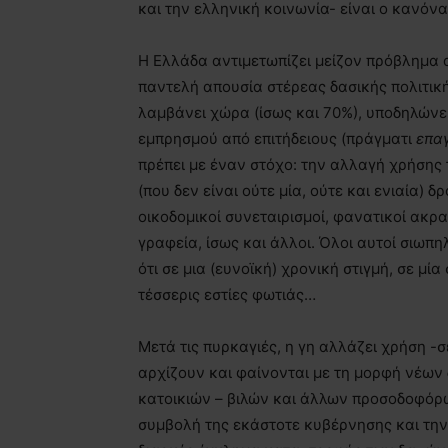
και την ελληνική κοινωνία- είναι ο κανόν
Η Ελλάδα αντιμετωπίζει μείζον πρόβλημα 
παντελή απουσία στέρεας δασικής πολιτικ
λαμβάνει χώρα (ίσως και 70%), υποδηλώνε
εμπρησμού από επιτήδειους (πράγματι
επα
πρέπει με έναν στόχο: την αλλαγή χρήσης 
(που δεν είναι ούτε μία, ούτε και ενιαία) δ
οικοδομικοί συνεταιρισμοί, φανατικοί ακραί
γραφεία, ίσως και άλλοι. Όλοι αυτοί σιωπη
ότι σε μια (ευνοϊκή) χρονική στιγμή, σε μ
τέσσερις εστίες φωτιάς…
Μετά τις πυρκαγιές, η γη αλλάζει χρήση -
αρχίζουν και φαίνονται με τη μορφή νέων
κατοικιών – βιλών και άλλων προσοδοφόρων
συμβολή της εκάστοτε κυβέρνησης και την