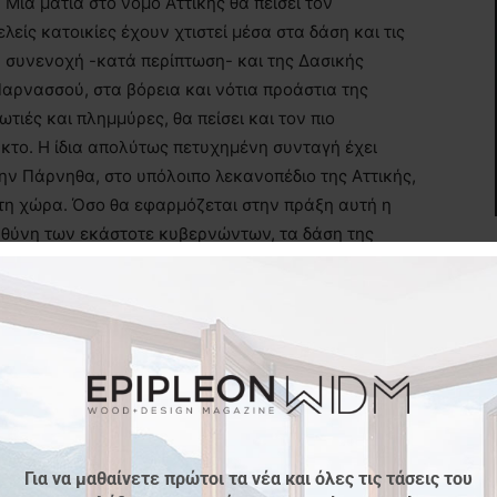
ια ματιά στο νομό Αττικής θα πείσει τον
λείς κατοικίες έχουν χτιστεί μέσα στα δάση και τις
τη συνενοχή -κατά περίπτωση- και της Δασικής
αρνασσού, στα βόρεια και νότια προάστια της
τιές και πλημμύρες, θα πείσει και τον πιο
κτο. Η ίδια απολύτως πετυχημένη συνταγή έχει
ην Πάρνηθα, στο υπόλοιπο λεκανοπέδιο της Αττικής,
 τη χώρα. Όσο θα εφαρμόζεται στην πράξη αυτή η
ευθύνη των εκάστοτε κυβερνώντων, τα δάση της
θα οικοπεδοποιούνται και θα προορίζονται για άλλες
ήμερα το 2021: α) δεν έχει υπάρξει επικύρωση των
τίες σκόπιμες αναβολές, ούτε υφίσταται δασικό
κό κτηματολόγιο. Στην πανέμορφη χώρα μας,
 οι καταπατητές και οι εμπρηστές, με την ανοχή των
θα γνωρίζαμε σε ποιον ανήκει η οποιαδήποτε έκταση.
Για να μαθαίνετε πρώτοι τα νέα και όλες τις τάσεις του
ολη και έτσι θα περιορίζονταν οι εμπρησμοί, αυτό το