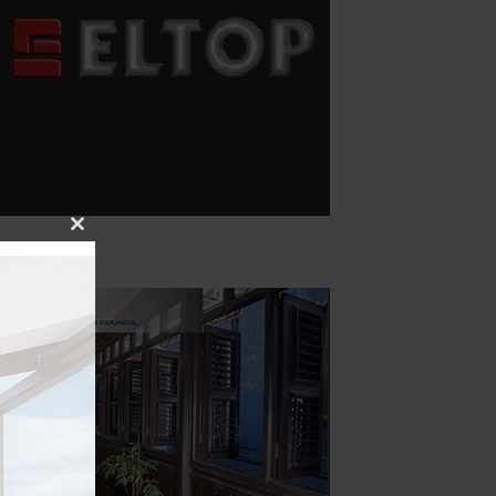
Close
this
module