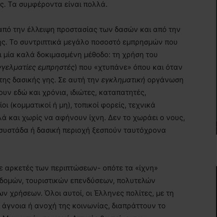
ας. Τα συμφέροντα είναι πολλά.
από την έλλειψη προστασίας των δασών και από την
ής. Το συντριπτικά μεγάλο ποσοστό εμπρησμών που
ι μία καλά δοκιμασμένη μέθοδο: τη χρήση του
γγελματίες εμπρηστές
) που «χτυπάνε» όπου και όταν
της δασικής γης. Σε αυτή την
εγκληματική
οργάνωση
ρουν εδώ και χρόνια, ιδιώτες, καταπατητές,
οι (κομματικοί ή μη), τοπικοί φορείς, τεχνικά
λά και χωρίς να αφήνουν ίχνη. Δεν το χωράει ο νους,
ία συστάδα ή δασική περιοχή ξεσπούν ταυτόχρονα
σε αρκετές των περιπτώσεων- οπότε τα «ίχνη»
 δομών, τουριστικών επενδύσεων, πολυτελών
 χρήσεων. Όλοι αυτοί, οι Έλληνες πολίτες, με τη
 άγνοια ή ανοχή της κοινωνίας, διαπράττουν το