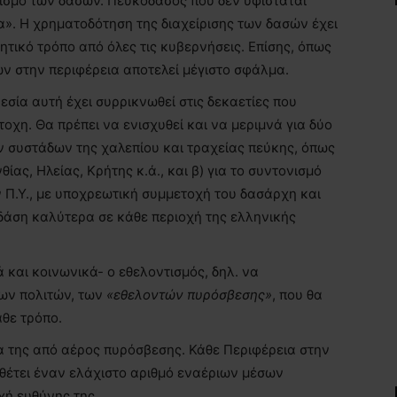
ισμό των δασών. Πευκοδάσος που δεν υφίσταται
α». Η χρηματοδότηση της διαχείρισης των δασών έχει
ητικό τρόπο από όλες τις κυβερνήσεις. Επίσης, όπως
ν στην περιφέρεια αποτελεί μέγιστο σφάλμα.
εσία αυτή έχει συρρικνωθεί στις δεκαετίες που
οχη. Θα πρέπει να ενισχυθεί και να μεριμνά για δύο
ν συστάδων της χαλεπίου και τραχείας πεύκης, όπως
θίας, Ηλείας, Κρήτης κ.ά., και β) για το συντονισμό
 Π.Υ., με υποχρεωτική συμμετοχή του δασάρχη και
δάση καλύτερα σε κάθε περιοχή της ελληνικής
ά και κοινωνικά- ο εθελοντισμός, δηλ. να
ων πολιτών, των
«εθελοντών πυρόσβεσης»
, που θα
θε τρόπο.
 της από αέρος πυρόσβεσης. Κάθε Περιφέρεια στην
αθέτει έναν ελάχιστο αριθμό εναέριων μέσων
χή ευθύνης της.