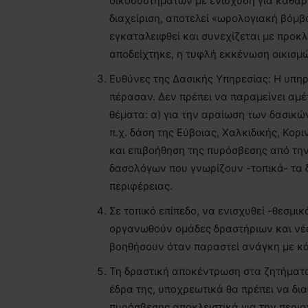
οικοσυστημάτων με ενίσχυση για καθαρ
διαχείριση, αποτελεί «ωρολογιακή βόμβ
εγκαταλειφθεί και συνεχίζεται με προκλ
αποδείχτηκε, η τυφλή εκκένωση οικισμώ
Ευθύνες της Δασικής Υπηρεσίας: Η υπηρ
πέρασαν. Δεν πρέπει να παραμείνει αμέτ
θέματα: α) για την αραίωση των δασικώ
π.χ. δάση της Εύβοιας, Χαλκιδικής, Κοριν
και επιβοήθηση της πυρόσβεσης από την
δασολόγων που γνωρίζουν -τοπικά- τα 
περιφέρειας.
Σε τοπικό επίπεδο, να ενισχυθεί -θεσμικ
οργανωθούν ομάδες δραστήριων και νέ
βοηθήσουν όταν παραστεί ανάγκη με κά
Τη δραστική αποκέντρωση στα ζητήματα
έδρα της, υποχρεωτικά θα πρέπει να δι
πυρόσβεσης αποκλειστικά για την περιο