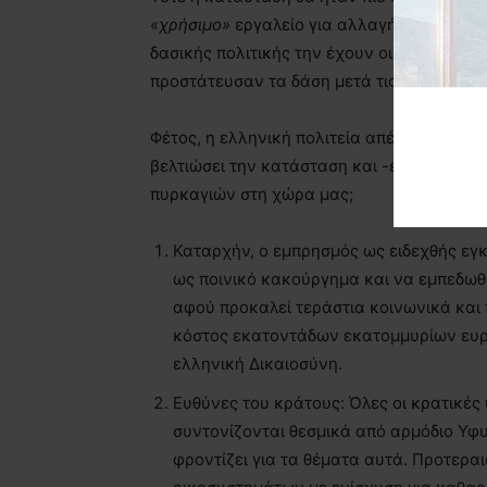
«χρήσιμο»
εργαλείο για αλλαγή της χρήσης
δασικής πολιτικής την έχουν οι κυβερνήσει
προστάτευσαν τα δάση μετά τις καταστροφ
Φέτος, η ελληνική πολιτεία απέτυχε για ακ
βελτιώσει την κατάσταση και -έστω- να με
πυρκαγιών στη χώρα μας;
Καταρχήν, ο εμπρησμός ως ειδεχθής εγκ
ως ποινικό κακούργημα και να εμπεδωθε
αφού προκαλεί τεράστια κοινωνικά και
κόστος εκατοντάδων εκατομμυρίων ευρώ
ελληνική Δικαιοσύνη.
Ευθύνες του κράτους: Όλες οι κρατικές 
συντονίζονται θεσμικά από αρμόδιο Υφ
φροντίζει για τα θέματα αυτά. Προτεραι