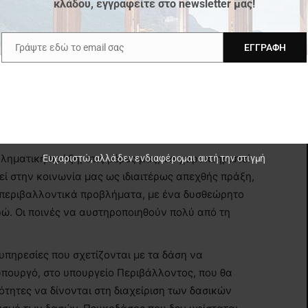
κλάδου, εγγραφείτε στο newsletter μας!
 γης. Την ευθύνη για τη συνέχιση της δασοκτόνου
ς που πέρασαν και οι κρατικοί φορείς που δεν
Γράψτε εδώ το email σας
ΕΓΓΡΑΦΉ
ικές πυρκαγιές.
h
Email
όμη μία φορά (βλ. Εύβοια). Τι θα μπορούσε, όμως, να
ιώσει τον αριθμό και το εύρος των δασικών
ληματική πράξη, στις μέρες μας, να χαρακτηριστεί
Ευχαριστώ, αλλά δεν ενδιαφέρομαι αυτή την στιγμή
ί στην κοινωνία μας ως ιδιαιτέρως απεχθής πράξη,
 περιβαλλοντικά προβλήματα, με ένα δυσθεώρητο
. Οι ποινές να αυστηροποιηθούν πολύ από τη
υπηρεσίες που σχετίζονται με τα δάση να
υπουργό, στο υπουργείο Περιβάλλοντος, που θα
ότητες να δίνονται στη διαχείριση των δασικών