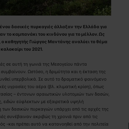
ένου δασικές πυρκαγιές άλλαξαν την Ελλάδα για
αν το καμπανάκι του κινδύνου για το μέλλον. Ως
 ο καθηγητής Γιώργος Μαντάνης αναλύει το θέμα
 καλοκαίρι του 2021.
ιές σε αυτή τη γωνιά της Μεσογείου πάντα
 συμβαίνουν. Ωστόσο, η δριμύτητα και η έκταση της
νθεί υπερβολικά. Σε αυτό το δραματικό φαινόμενο
ές υγρασίες του αέρα (βλ. κλιματική κρίση), όπως
τασίας – έντονων αραιωτικών υλοτομιών των δασών,
ης, ειδών εύφλεκτων με εξαιρετικά υψηλή
ση των δασικών πυρκαγιών υπάρχει από τις αρχές της
λλές συνέβαιναν ακριβώς τη χρονιά πριν από τις
ός -και πρέπει αυτό να κατανοηθεί από την πολιτεία