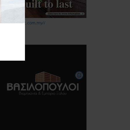
ttp://www.mtc.com.my//