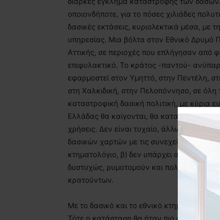
διαρκές έγκλημα καταστροφής των δασών. Μ
οποιονδήποτε, για το πόσες χιλιάδες πολυτε
δασικές εκτάσεις, κυριολεκτικά μέσα, με 
υπηρεσίας. Μια βόλτα στον Εθνικό Δρυμό Π
Αττικής, σε περιοχές που επλήγησαν από φω
επιφυλακτικό. Το κράτος -παντού- ανύπαρ
εφαρμοστεί στον Υμηττό, στην Πεντέλη, στ
στη Χαλκιδική, στην Πελοπόννησο, σε όλη
καταστροφική δασική πολιτική, με κύρια 
Ελλάδας θα καίγονται, θα καταπατούνται, 
χρήσεις. Δεν είναι τυχαίο, άλλωστε, ότι σ
δασικών χαρτών με τις συνεχείς επί δεκαε
κτηματολόγιο, β) δεν υπάρχει ακόμη εθνι
δυστυχώς, ρυμοτομούν και πολεοδομούν και
κρατούντων.
Με το δασικό και το εθνικό κτηματολόγιο 
Τότε η κατάσταση θα ήταν πιο απλή και εύκ