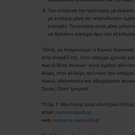
Την ενίσχυση της πρόληψης, με έμφαση
με εναέρια μέσα τις «επικίνδυνες» ημέρ
κορυφές. Τα εναέρια αυτά μέσα μπορού
να δράσουν έγκαιρα πριν την εξάπλωσή
Τέλος, μη λησμονούμε: η δασική πυρκαγιά 
στην έναρξή της, όταν υπάρχει χρόνος για
πυκνά δάση πεύκων- είναι σχεδόν αδύνατο 
θλίψη, στην έλλειψη πρόνοιας που υπάρχει
πυκνό, αδιάσπαστο και αδιαχείριστο πευκο
ζώνες. Πόσο τραγικό!
*Ο δρ. Γ. Μαντάνης είναι
επιστήμων ξύλου
email:
mantanis@uth.gr
web:
mantanis.users.uth.gr