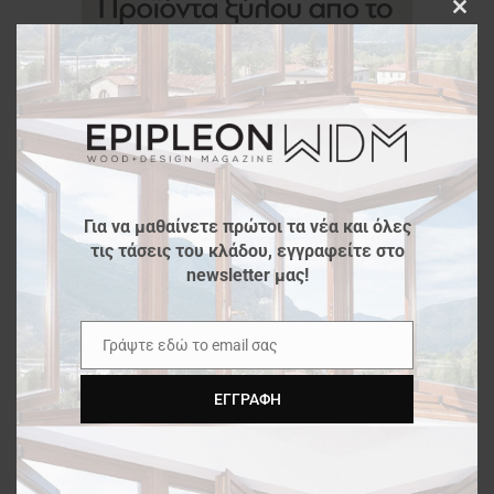
Clos
this
modu
Για να μαθαίνετε πρώτοι τα νέα και όλες
τις τάσεις του κλάδου, εγγραφείτε στο
newsletter μας!
Γράψτε εδώ το email σας
Email
ΕΓΓΡΑΦΉ